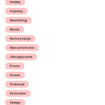
Hobby
Imprezy
Marketing
Moda
Motoryzacja
Nieruchomości
Obcojęzyczne
Praca
Prawo
Przemysł
Rolnictwo
Sklepy