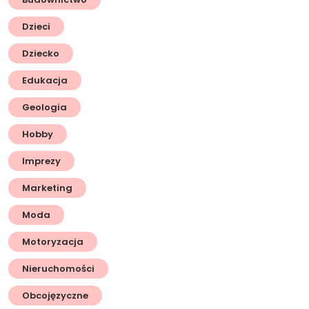
Dzieci
Dziecko
Edukacja
Geologia
Hobby
Imprezy
Marketing
Moda
Motoryzacja
Nieruchomości
Obcojęzyczne