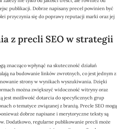
 zależy nie tylko od jakości treści, ale również od
sc publikacji. Dobrze napisany precel powinien być
lei przyczynia się do poprawy reputacji marki oraz jej
ia z precli SEO w strategii
mogą znacząco wpłynąć na skuteczność działań
ają na budowanie linków zwrotnych, co jest jednym z
nowanie strony w wynikach wyszukiwania. Dzięki
tformach można zwiększyć widoczność witryny oraz
ą jest możliwość dotarcia do specyficznych grup
onach o tematyce związanej z branżą. Precle SEO mogą
onieważ dobrze napisane i merytoryczne teksty są
w. Dodatkowo, regularne publikowanie precli może