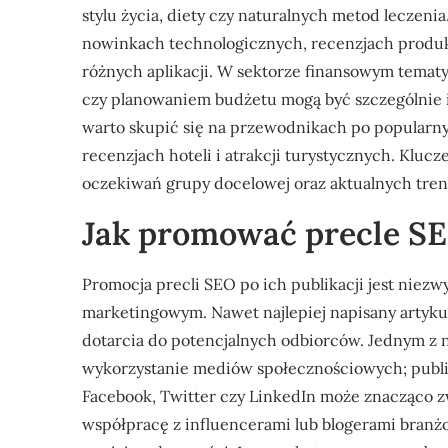
stylu życia, diety czy naturalnych metod leczeni
nowinkach technologicznych, recenzjach produk
różnych aplikacji. W sektorze finansowym tema
czy planowaniem budżetu mogą być szczególnie i
warto skupić się na przewodnikach po popularn
recenzjach hoteli i atrakcji turystycznych. Klu
oczekiwań grupy docelowej oraz aktualnych tr
Jak promować precle SEO
Promocja precli SEO po ich publikacji jest niez
marketingowym. Nawet najlepiej napisany artykuł
dotarcia do potencjalnych odbiorców. Jednym z 
wykorzystanie mediów społecznościowych; publika
Facebook, Twitter czy LinkedIn może znacząco z
współpracę z influencerami lub blogerami bran