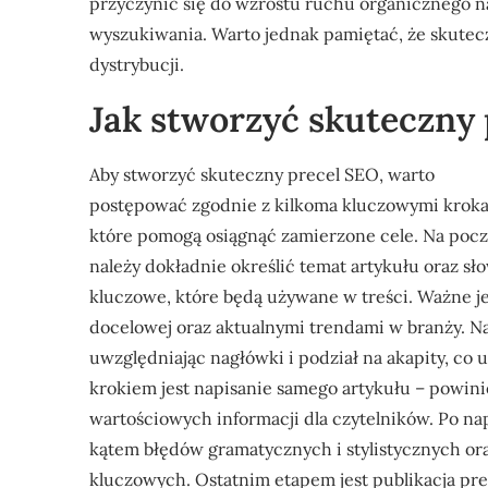
przyczynić się do wzrostu ruchu organicznego na
wyszukiwania. Warto jednak pamiętać, że skuteczno
dystrybucji.
Jak stworzyć skuteczny
Aby stworzyć skuteczny precel SEO, warto
postępować zgodnie z kilkoma kluczowymi kroka
które pomogą osiągnąć zamierzone cele. Na poc
należy dokładnie określić temat artykułu oraz sł
kluczowe, które będą używane w treści. Ważne je
docelowej oraz aktualnymi trendami w branży. Na
uwzględniając nagłówki i podział na akapity, co 
krokiem jest napisanie samego artykułu – powini
wartościowych informacji dla czytelników. Po na
kątem błędów gramatycznych i stylistycznych ora
kluczowych. Ostatnim etapem jest publikacja pr