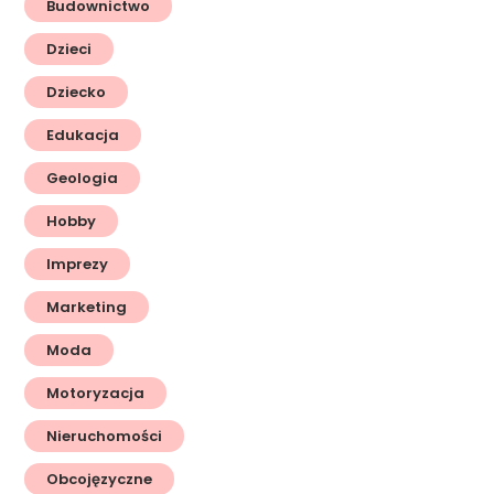
Budownictwo
Dzieci
Dziecko
Edukacja
Geologia
Hobby
Imprezy
Marketing
Moda
Motoryzacja
Nieruchomości
Obcojęzyczne