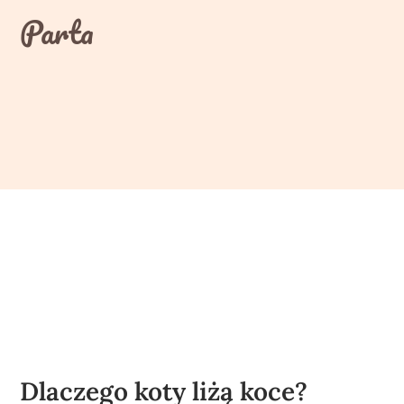
Skip
Parta
to
content
Dlaczego koty liżą koce?