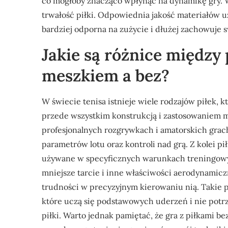
co mogłoby znacząco wpłynąć na dynamikę gry. 
trwałość piłki. Odpowiednia jakość materiałów uż
bardziej odporna na zużycie i dłużej zachowuje 
Jakie są różnice między
meszkiem a bez?
W świecie tenisa istnieje wiele rodzajów piłek, k
przede wszystkim konstrukcją i zastosowaniem m
profesjonalnych rozgrywkach i amatorskich grac
parametrów lotu oraz kontroli nad grą. Z kolei p
używane w specyficznych warunkach treningowyc
mniejsze tarcie i inne właściwości aerodynamicz
trudności w precyzyjnym kierowaniu nią. Takie p
które uczą się podstawowych uderzeń i nie potr
piłki. Warto jednak pamiętać, że gra z piłkami 