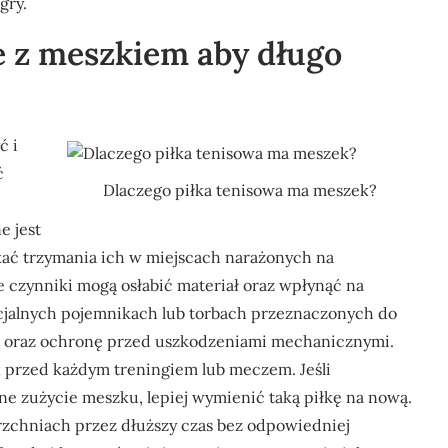
gry.
we z meszkiem aby długo
ć i
ć
Dlaczego piłka tenisowa ma meszek?
e jest
ać trzymania ich w miejscach narażonych na
 czynniki mogą osłabić materiał oraz wpłynąć na
cjalnych pojemnikach lub torbach przeznaczonych do
ję oraz ochronę przed uszkodzeniami mechanicznymi.
k przed każdym treningiem lub meczem. Jeśli
e zużycie meszku, lepiej wymienić taką piłkę na nową.
zchniach przez dłuższy czas bez odpowiedniej