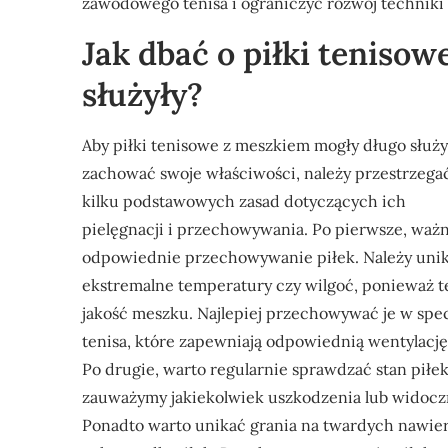
zawodowego tenisa i ograniczyć rozwój techniki 
Jak dbać o piłki teniso
służyły?
Aby piłki tenisowe z meszkiem mogły długo służy
zachować swoje właściwości, należy przestrzega
kilku podstawowych zasad dotyczących ich
pielęgnacji i przechowywania. Po pierwsze, ważn
odpowiednie przechowywanie piłek. Należy unik
ekstremalne temperatury czy wilgoć, ponieważ te
jakość meszku. Najlepiej przechowywać je w spe
tenisa, które zapewniają odpowiednią wentylac
Po drugie, warto regularnie sprawdzać stan piłe
zauważymy jakiekolwiek uszkodzenia lub widoczn
Ponadto warto unikać grania na twardych nawier