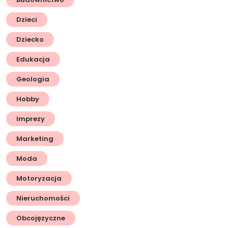
Dzieci
Dziecko
Edukacja
Geologia
Hobby
Imprezy
Marketing
Moda
Motoryzacja
Nieruchomości
Obcojęzyczne