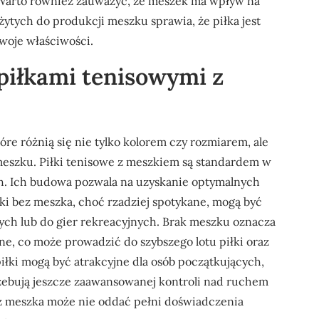
Warto również zauważyć, że meszek ma wpływ na
ytych do produkcji meszku sprawia, że piłka jest
swoje właściwości.
 piłkami tenisowymi z
tóre różnią się nie tylko kolorem czy rozmiarem, ale
eszku. Piłki tenisowe z meszkiem są standardem w
h. Ich budowa pozwala na uzyskanie optymalnych
iłki bez meszka, choć rzadziej spotykane, mogą być
h lub do gier rekreacyjnych. Brak meszku oznacza
ne, co może prowadzić do szybszego lotu piłki oraz
iłki mogą być atrakcyjne dla osób początkujących,
zebują jeszcze zaawansowanej kontroli nad ruchem
bez meszka może nie oddać pełni doświadczenia