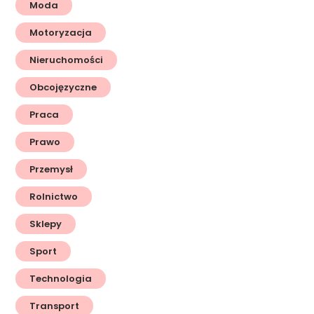
Moda
Motoryzacja
Nieruchomości
Obcojęzyczne
Praca
Prawo
Przemysł
Rolnictwo
Sklepy
Sport
Technologia
Transport