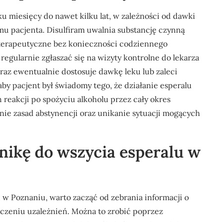
u miesięcy do nawet kilku lat, w zależności od dawki
u pacjenta. Disulfiram uwalnia substancję czynną
 terapeutyczne bez konieczności codziennego
egularnie zgłaszać się na wizyty kontrolne do lekarza
raz ewentualnie dostosuje dawkę leku lub zaleci
by pacjent był świadomy tego, że działanie esperalu
 reakcji po spożyciu alkoholu przez cały okres
anie zasad abstynencji oraz unikanie sytuacji mogących
inikę do wszycia esperalu w
u w Poznaniu, warto zacząć od zebrania informacji o
eczeniu uzależnień. Można to zrobić poprzez