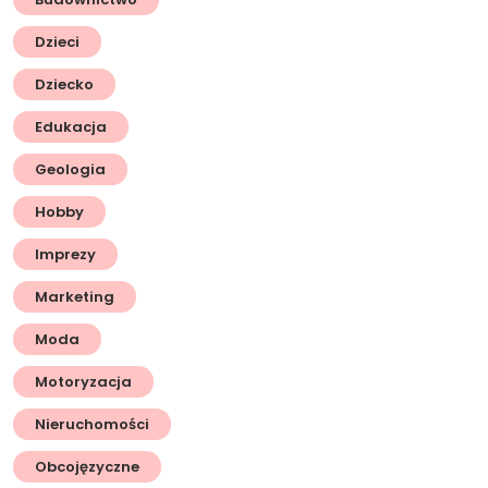
Dzieci
Dziecko
Edukacja
Geologia
Hobby
Imprezy
Marketing
Moda
Motoryzacja
Nieruchomości
Obcojęzyczne