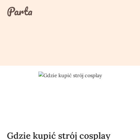
Skip
Parta
to
content
Gdzie kupić strój cosplay