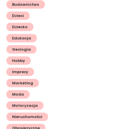
Budownictwo
Dzieci
Dziecko
Edukacja
Geologia
Hobby
Imprezy
Marketing
Moda
Motoryzacja
Nieruchomości
Obcojęzyczne