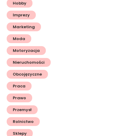
Hobby
Imprezy
Marketing
Moda
Motoryzacja
Nieruchomości
Obcojęzyczne
Praca
Prawo
Przemysł
Rolnictwo
Sklepy