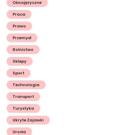
Obcojęzyczne
Praca
Prawo
Przemysł
Rolnictwo
Sklepy
Sport
Technologia
Transport
Turystyka
Ukryte Zajawki
Uroda