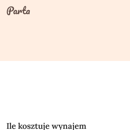
Skip
Parta
to
content
Ile kosztuje wynajem