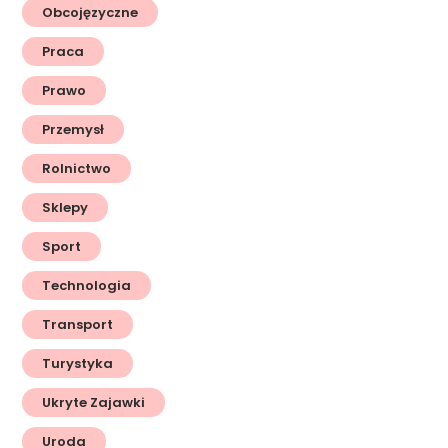
Obcojęzyczne
Praca
Prawo
Przemysł
Rolnictwo
Sklepy
Sport
Technologia
Transport
Turystyka
Ukryte Zajawki
Uroda