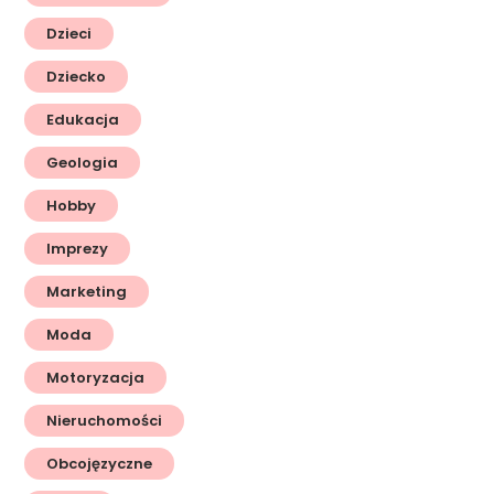
Dzieci
Dziecko
Edukacja
Geologia
Hobby
Imprezy
Marketing
Moda
Motoryzacja
Nieruchomości
Obcojęzyczne