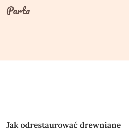
Skip
Parta
to
content
Jak odrestaurować drewniane