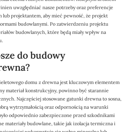
winien uwzględniać nasze potrzeby oraz preferencje
m lub projektantem, aby mieć pewność, że projekt
 normami budowlanymi. Po zatwierdzeniu projektu
riałów budowlanych, które będą miały wpływ na
u.
epsze do budowy
drewna?
ieletowego domu z drewna jest kluczowym elementem
y materiał konstrukcyjny, powinno być starannie
cznych. Najczęściej stosowane gatunki drewna to sosna,
dobrą wytrzymałością oraz odpornością na warunki
 było odpowiednio zabezpieczone przed szkodnikami
e materiały budowlane, takie jak izolacja termiczna i
jczęściej wykorzystuje się wełnę mineralną lub