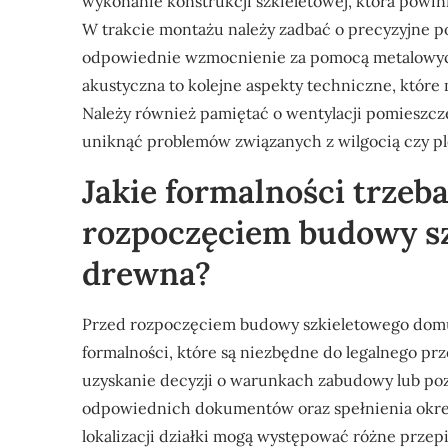
wykonanie konstrukcji szkieletowej, która powi
W trakcie montażu należy zadbać o precyzyjne 
odpowiednie wzmocnienie za pomocą metalowych 
akustyczna to kolejne aspekty techniczne, któr
Należy również pamiętać o wentylacji pomieszcz
uniknąć problemów związanych z wilgocią czy pl
Jakie formalności trzeb
rozpoczęciem budowy s
drewna?
Przed rozpoczęciem budowy szkieletowego domu 
formalności, które są niezbędne do legalnego pr
uzyskanie decyzji o warunkach zabudowy lub p
odpowiednich dokumentów oraz spełnienia okr
lokalizacji działki mogą występować różne prze