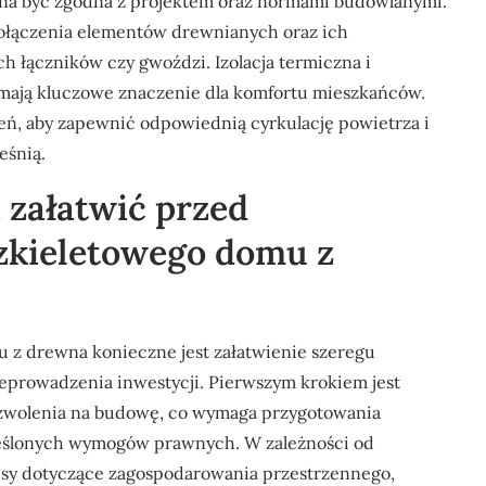
nna być zgodna z projektem oraz normami budowlanymi.
połączenia elementów drewnianych oraz ich
łączników czy gwoździ. Izolacja termiczna i
e mają kluczowe znaczenie dla komfortu mieszkańców.
eń, aby zapewnić odpowiednią cyrkulację powietrza i
eśnią.
a załatwić przed
zkieletowego domu z
z drewna konieczne jest załatwienie szeregu
zeprowadzenia inwestycji. Pierwszym krokiem jest
ozwolenia na budowę, co wymaga przygotowania
eślonych wymogów prawnych. W zależności od
pisy dotyczące zagospodarowania przestrzennego,