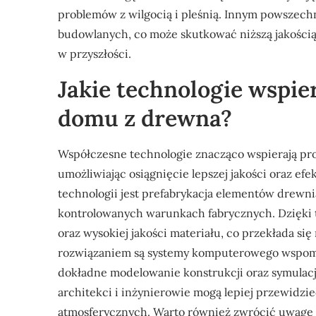
problemów z wilgocią i pleśnią. Innym powszech
budowlanych, co może skutkować niższą jakością
w przyszłości.
Jakie technologie wspie
domu z drewna?
Współczesne technologie znacząco wspierają pr
umożliwiając osiągnięcie lepszej jakości oraz e
technologii jest prefabrykacja elementów drewni
kontrolowanych warunkach fabrycznych. Dzięki 
oraz wysokiej jakości materiału, co przekłada si
rozwiązaniem są systemy komputerowego wspomag
dokładne modelowanie konstrukcji oraz symulac
architekci i inżynierowie mogą lepiej przewid
atmosferycznych. Warto również zwrócić uwagę n