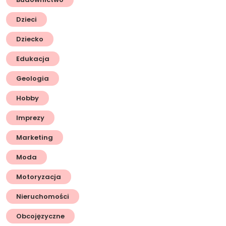
Dzieci
Dziecko
Edukacja
Geologia
Hobby
Imprezy
Marketing
Moda
Motoryzacja
Nieruchomości
Obcojęzyczne