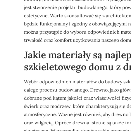
jest stworzenie projektu budowlanego, który po
estetyczne. Warto skonsultować się z architekte
będzie funkcjonalny i zgodny z obowiązującymi
można przystąpić do wyboru odpowiednich mate
trwałość oraz komfort użytkowania naszego dom
Jakie materiały są najl
szkieletowego domu z 
Wybór odpowiednich materiałów do budowy szk
całego procesu budowlanego. Drewno, jako główn
dobrane pod kątem jakości oraz właściwości fizy
świerk oraz modrzew, które charakteryzują się 
atmosferyczne. Ważne jest również, aby drewno
oraz wilgocią. Oprócz drewna istotne są także inn
akustyczna. W przypadku domów szkieletowych na