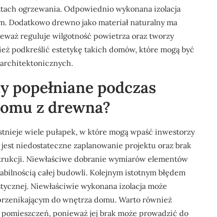
ztach ogrzewania. Odpowiednio wykonana izolacja
tem. Dodatkowo drewno jako materiał naturalny ma
waż reguluje wilgotność powietrza oraz tworzy
eż podkreślić estetykę takich domów, które mogą być
architektonicznych.
ędy popełniane podczas
domu z drewna?
tnieje wiele pułapek, w które mogą wpaść inwestorzy
jest niedostateczne zaplanowanie projektu oraz brak
trukcji. Niewłaściwe dobranie wymiarów elementów
bilnością całej budowli. Kolejnym istotnym błędem
kustycznej. Niewłaściwie wykonana izolacja może
 przenikającym do wnętrza domu. Warto również
 pomieszczeń, ponieważ jej brak może prowadzić do