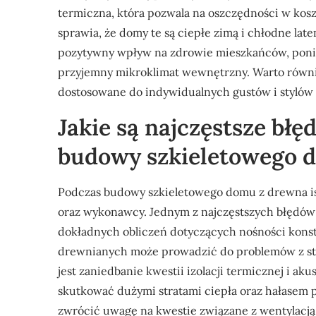
termiczna, która pozwala na oszczędności w kos
sprawia, że domy te są ciepłe zimą i chłodne la
pozytywny wpływ na zdrowie mieszkańców, ponie
przyjemny mikroklimat wewnętrzny. Warto równi
dostosowane do indywidualnych gustów i stylów 
Jakie są najczęstsze bł
budowy szkieletowego 
Podczas budowy szkieletowego domu z drewna is
oraz wykonawcy. Jednym z najczęstszych błędów 
dokładnych obliczeń dotyczących nośności kons
drewnianych może prowadzić do problemów z sta
jest zaniedbanie kwestii izolacji termicznej i a
skutkować dużymi stratami ciepła oraz hałasem
zwrócić uwagę na kwestie związane z wentylacją