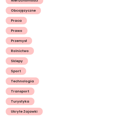
Nieruchomości
Obcojęzyczne
Praca
Prawo
Przemysł
Rolnictwo
Sklepy
Sport
Technologia
Transport
Turystyka
Ukryte Zajawki