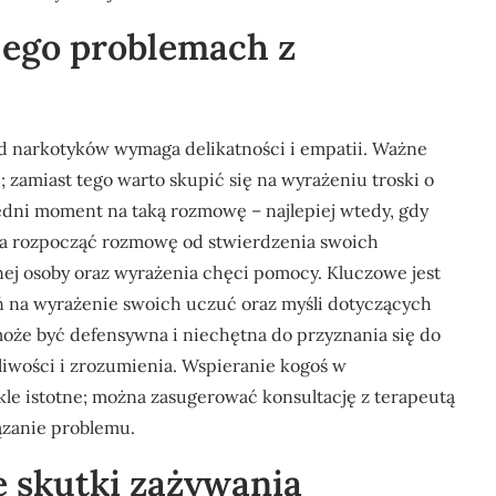
jego problemach z
d narkotyków wymaga delikatności i empatii. Ważne
i; zamiast tego warto skupić się na wyrażeniu troski o
edni moment na taką rozmowę – najlepiej wtedy, gdy
żna rozpocząć rozmowę od stwierdzenia swoich
ej osoby oraz wyrażenia chęci pomocy. Kluczowe jest
zeń na wyrażenie swoich uczuć oraz myśli dotyczących
 może być defensywna i niechętna do przyznania się do
liwości i zrozumienia. Wspieranie kogoś w
le istotne; można zasugerować konsultację z terapeutą
iązanie problemu.
e skutki zażywania