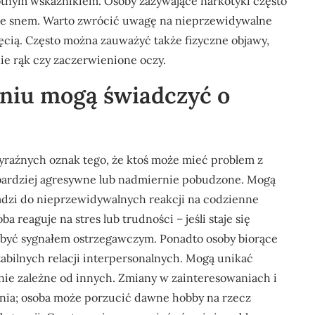
tnym wskaźnikiem. Osoby zażywające narkotyki często
 ze snem. Warto zwrócić uwagę na nieprzewidywalne
ęcią. Często można zauważyć także fizyczne objawy,
ie rąk czy zaczerwienione oczy.
niu mogą świadczyć o
yraźnych oznak tego, że ktoś może mieć problem z
ę bardziej agresywne lub nadmiernie pobudzone. Mogą
adzi do nieprzewidywalnych reakcji na codzienne
a reaguje na stres lub trudności – jeśli staje się
o być sygnałem ostrzegawczym. Ponadto osoby biorące
abilnych relacji interpersonalnych. Mogą unikać
rnie zależne od innych. Zmiany w zainteresowaniach i
ia; osoba może porzucić dawne hobby na rzecz