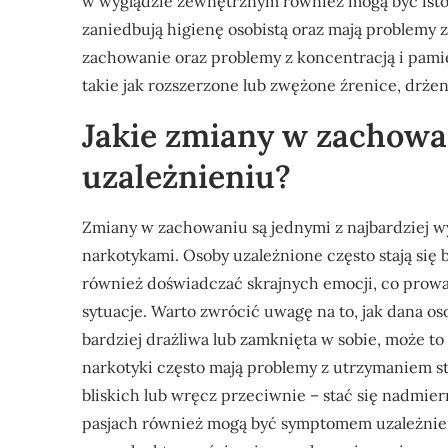
w wyglądzie zewnętrznym również mogą być isto
zaniedbują higienę osobistą oraz mają problemy
zachowanie oraz problemy z koncentracją i pami
takie jak rozszerzone lub zwężone źrenice, drżen
Jakie zmiany w zachowa
uzależnieniu?
Zmiany w zachowaniu są jednymi z najbardziej w
narkotykami. Osoby uzależnione często stają si
również doświadczać skrajnych emocji, co prow
sytuacje. Warto zwrócić uwagę na to, jak dana osob
bardziej drażliwa lub zamknięta w sobie, może t
narkotyki często mają problemy z utrzymaniem st
bliskich lub wręcz przeciwnie – stać się nadmie
pasjach również mogą być symptomem uzależnien