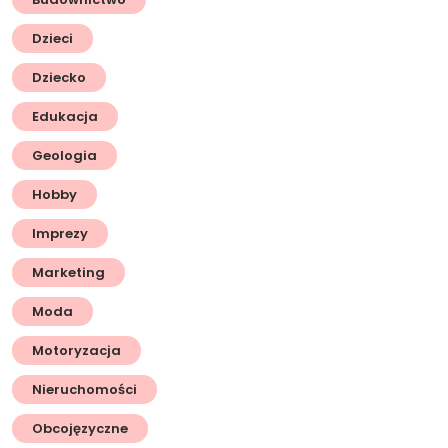
Dzieci
Dziecko
Edukacja
Geologia
Hobby
Imprezy
Marketing
Moda
Motoryzacja
Nieruchomości
Obcojęzyczne