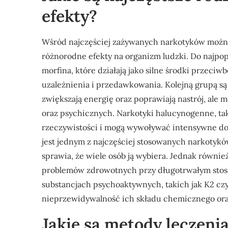
efekty?
Wśród najczęściej zażywanych narkotyków można 
różnorodne efekty na organizm ludzki. Do najpopu
morfina, które działają jako silne środki przeciw
uzależnienia i przedawkowania. Kolejną grupą są 
zwiększają energię oraz poprawiają nastrój, a
oraz psychicznych. Narkotyki halucynogenne, tak
rzeczywistości i mogą wywoływać intensywne do
jest jednym z najczęściej stosowanych narkotyków
sprawia, że wiele osób ją wybiera. Jednak równi
problemów zdrowotnych przy długotrwałym stos
substancjach psychoaktywnych, takich jak K2 czy
nieprzewidywalność ich składu chemicznego oraz
Jakie są metody leczeni