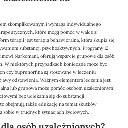
cesem skomplikowanym i wymaga indywidualnego
 terapeutycznych, które mogą pomóc w walce z
rm terapii jest terapia behawioralna, która skupia się
żywaniem substancji psychoaktywnych. Programy 12
nimowi Narkomani, oferują wsparcie grupowe dla osób
kich. W niektórych przypadkach konieczne może być
adon czy buprenorfina są stosowane w leczeniu
objawy odstawienia. Ważnym elementem leczenia jest
dualna lub grupowa może pomóc osobom uzależnionym
iowymi bez uciekania się do substancji
to obejmują także edukację na temat skutków
a sobie w trudnych sytuacjach życiowych.
a dla osób uzależnionych?