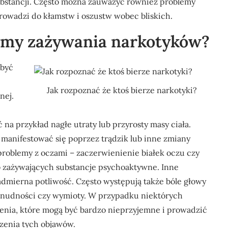
bstancji. Często można zauważyć również problemy
owadzi do kłamstw i oszustw wobec bliskich.
tomy zażywania narkotyków?
 być
Jak rozpoznać że ktoś bierze narkotyki?
nej.
na przykład nagłe utraty lub przyrosty masy ciała.
 manifestować się poprzez trądzik lub inne zmiany
roblemy z oczami – zaczerwienienie białek oczu czy
b zażywających substancje psychoaktywne. Inne
admierna potliwość. Często występują także bóle głowy
 nudności czy wymioty. W przypadku niektórych
enia, które mogą być bardzo nieprzyjemne i prowadzić
zenia tych objawów.