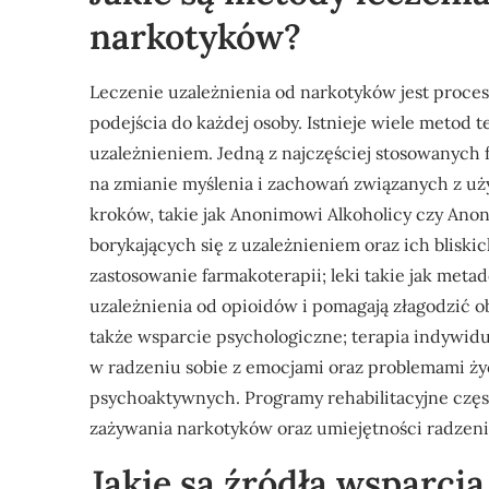
narkotyków?
Leczenie uzależnienia od narkotyków jest pro
podejścia do każdej osoby. Istnieje wiele metod
uzależnieniem. Jedną z najczęściej stosowanych fo
na zmianie myślenia i zachowań związanych z u
kroków, takie jak Anonimowi Alkoholicy czy Ano
borykających się z uzależnieniem oraz ich blis
zastosowanie farmakoterapii; leki takie jak met
uzależnienia od opioidów i pomagają złagodzić 
także wsparcie psychologiczne; terapia indywi
w radzeniu sobie z emocjami oraz problemami życ
psychoaktywnych. Programy rehabilitacyjne częs
zażywania narkotyków oraz umiejętności radzeni
Jakie są źródła wsparci