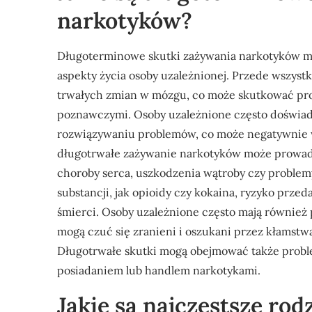
narkotyków?
Długoterminowe skutki zażywania narkotyków m
aspekty życia osoby uzależnionej. Przede wszyst
trwałych zmian w mózgu, co może skutkować pro
poznawczymi. Osoby uzależnione często doświad
rozwiązywaniu problemów, co może negatywnie w
długotrwałe zażywanie narkotyków może prowad
choroby serca, uszkodzenia wątroby czy probl
substancji, jak opioidy czy kokaina, ryzyko prz
śmierci. Osoby uzależnione często mają również p
mogą czuć się zranieni i oszukani przez kłamstw
Długotrwałe skutki mogą obejmować także proble
posiadaniem lub handlem narkotykami.
Jakie są najczęstsze rod