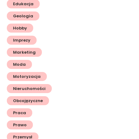
Edukacja
Geologia
Hobby
Imprezy
Marketing
Moda
Motoryzacja
Nieruchomości
Obcojęzyczne
Praca
Prawo
Przemysł