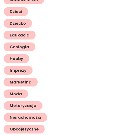
Dzieci
Dziecko
Edukacja
Geologia
Hobby
Imprezy
Marketing
Moda
Motoryzacja
Nieruchomości
Obcojęzyczne