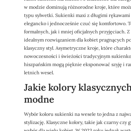
w modzie dominują różnorodne kroje, które moż
typu sylwetki. Sukienki maxi z długimi rękawami
elegancko i jednocześnie czuć się komfortowo. T
formalnych, jak i mniej oficjalnych przyjęciach. Z
idealnym rozwiązaniem dla kobiet pragnących po
klasyczny styl. Asymetryczne kroje, które charak
nowoczesności i świeżości tradycyjnym sukienko
hiszpańskim mogą pięknie eksponować szyję i ram
letnich wesel.
Jakie kolory klasycznyc
modne
Wybór koloru sukienki na wesele to jedna z najw
stylizację. Klasyczne kolory, takie jak czarny c
wybór dla wielu kobiet. W 2023 roku jednak wart