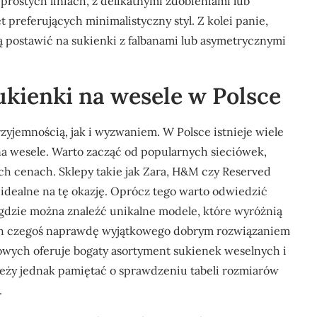
 prostych liniach, z delikatnymi zdobieniami lub
preferujących minimalistyczny styl. Z kolei panie,
ą postawić na sukienki z falbanami lub asymetrycznymi
ukienki na wesele w Polsce
yjemnością, jak i wyzwaniem. W Polsce istnieje wiele
na wesele. Warto zacząć od popularnych sieciówek,
ch cenach. Sklepy takie jak Zara, H&M czy Reserved
 idealne na tę okazję. Oprócz tego warto odwiedzić
, gdzie można znaleźć unikalne modele, które wyróżnią
ych czegoś naprawdę wyjątkowego dobrym rozwiązaniem
owych oferuje bogaty asortyment sukienek weselnych i
leży jednak pamiętać o sprawdzeniu tabeli rozmiarów
.