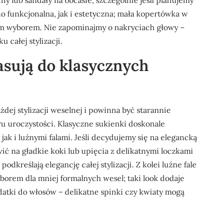
ny lub sandały na obcasie, szczególnie jeśli planujemy
o funkcjonalna, jak i estetyczna; mała kopertówka w
ym wyborem. Nie zapominajmy o nakryciach głowy –
 całej stylizacji.
pasują do klasycznych
dej stylizacji weselnej i powinna być starannie
u uroczystości. Klasyczne sukienki doskonale
ak i luźnymi falami. Jeśli decydujemy się na elegancką
ić na gładkie koki lub upięcia z delikatnymi loczkami
odkreślają elegancję całej stylizacji. Z kolei luźne fale
borem dla mniej formalnych wesel; taki look dodaje
datki do włosów – delikatne spinki czy kwiaty mogą