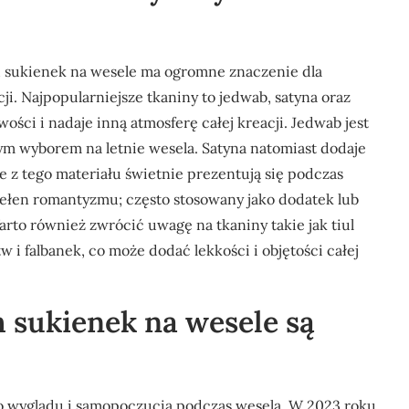
 sukienek na wesele ma ogromne znaczenie dla
ji. Najpopularniejsze tkaniny to jedwab, satyna oraz
ości i nadaje inną atmosferę całej kreacji. Jedwab jest
nym wyborem na letnie wesela. Satyna natomiast dodaje
ne z tego materiału świetnie prezentują się podczas
pełen romantyzmu; często stosowany jako dodatek lub
to również zwrócić uwagę na tkaniny takie jak tiul
 i falbanek, co może dodać lekkości i objętości całej
h sukienek na wesele są
o wyglądu i samopoczucia podczas wesela. W 2023 roku