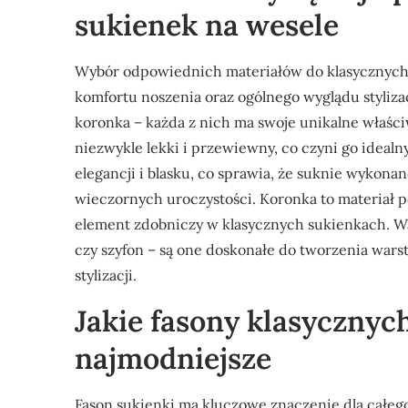
sukienek na wesele
Wybór odpowiednich materiałów do klasycznych
komfortu noszenia oraz ogólnego wyglądu stylizac
koronka – każda z nich ma swoje unikalne właściw
niezwykle lekki i przewiewny, co czyni go ideal
elegancji i blasku, co sprawia, że suknie wykona
wieczornych uroczystości. Koronka to materiał 
element zdobniczy w klasycznych sukienkach. War
czy szyfon – są one doskonałe do tworzenia warstw
stylizacji.
Jakie fasony klasycznyc
najmodniejsze
Fason sukienki ma kluczowe znaczenie dla całeg