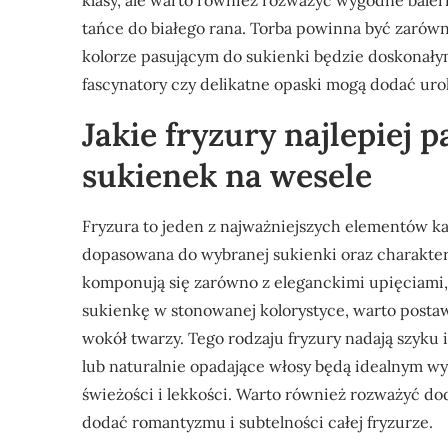
klasy, ale warto również rozważyć wygodne baleri
tańce do białego rana. Torba powinna być zarówn
kolorze pasującym do sukienki będzie doskonał
fascynatory czy delikatne opaski mogą dodać uroku
Jakie fryzury najlepiej 
sukienek na wesele
Fryzura to jeden z najważniejszych elementów każ
dopasowana do wybranej sukienki oraz charakter
komponują się zarówno z eleganckimi upięciami, j
sukienkę w stonowanej kolorystyce, warto postaw
wokół twarzy. Tego rodzaju fryzury nadają szyku i p
lub naturalnie opadające włosy będą idealnym wy
świeżości i lekkości. Warto również rozważyć do
dodać romantyzmu i subtelności całej fryzurze.