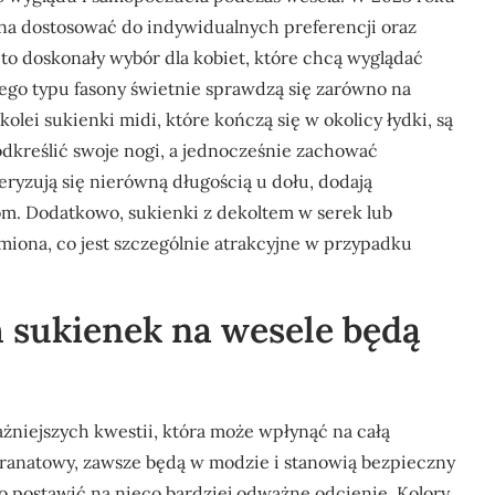
na dostosować do indywidualnych preferencji oraz
 to doskonały wybór dla kobiet, które chcą wyglądać
ego typu fasony świetnie sprawdzą się zarówno na
 kolei sukienki midi, które kończą się w okolicy łydki, są
dkreślić swoje nogi, a jednocześnie zachować
teryzują się nierówną długością u dołu, dodają
m. Dodatkowo, sukienki z dekoltem w serek lub
iona, co jest szczególnie atrakcyjne w przypadku
h sukienek na wesele będą
ażniejszych kwestii, która może wpłynąć na całą
zy granatowy, zawsze będą w modzie i stanowią bezpieczny
o postawić na nieco bardziej odważne odcienie. Kolory