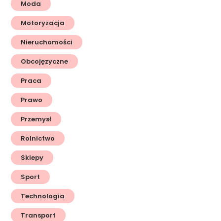
Moda
Motoryzacja
Nieruchomości
Obcojęzyczne
Praca
Prawo
Przemysł
Rolnictwo
Sklepy
Sport
Technologia
Transport