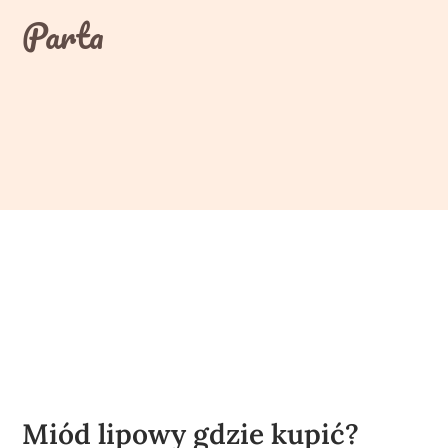
Skip
Parta
to
content
Miód lipowy gdzie kupić?