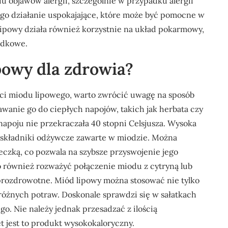
objawów alergii, szczególnie w przypadku alergii
go działanie uspokajające, które może być pomocne w
 lipowy działa również korzystnie na układ pokarmowy,
łądkowe.
ipowy dla zdrowia?
ci miodu lipowego, warto zwrócić uwagę na sposób
awanie go do ciepłych napojów, takich jak herbata czy
napoju nie przekraczała 40 stopni Celsjusza. Wysoka
składniki odżywcze zawarte w miodzie. Można
czką, co pozwala na szybsze przyswojenie jego
 również rozważyć połączenie miodu z cytryną lub
prozdrowotne. Miód lipowy można stosować nie tylko
 różnych potraw. Doskonale sprawdzi się w sałatkach
o. Nie należy jednak przesadzać z ilością
 jest to produkt wysokokaloryczny.