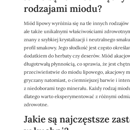
rodzajami miodu?
Miód lipowy wyróżnia się na tle innych rodzajó
ale także unikalnymi właściwościami zdrowotny
znany z szybkiej krystalizacji i neutralnego sma
profil smakowy. Jego słodkość jest często określa
dodatkiem do herbaty czy deserów. Miód akacjowy,
długotrwałą płynnością, co sprawia, że jest chęt
przeciwieństwie do miodu lipowego, akacjowy m
gryczany natomiast, o ciemniejszej barwie i inte
z niedoborami tego minerału. Każdy rodzaj miodu
dlatego warto eksperymentować z różnymi odmia
zdrowotne.
Jakie są najczęstsze za