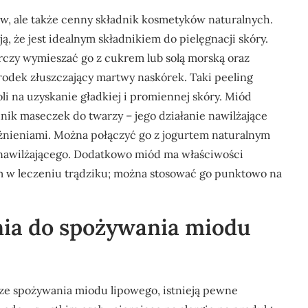
aw, ale także cenny składnik kosmetyków naturalnych.
ą, że jest idealnym składnikiem do pielęgnacji skóry.
rczy wymieszać go z cukrem lub solą morską oraz
środek złuszczający martwy naskórek. Taki peeling
li na uzyskanie gładkiej i promiennej skóry. Miód
dnik maseczek do twarzy – jego działanie nawilżające
ażnieniami. Można połączyć go z jogurtem naturalnym
 nawilżającego. Dodatkowo miód ma właściwości
m w leczeniu trądziku; można stosować go punktowo na
nia do spożywania miodu
ze spożywania miodu lipowego, istnieją pewne