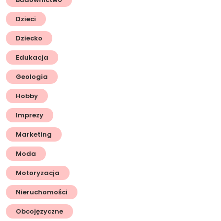
Dzieci
Dziecko
Edukacja
Geologia
Hobby
Imprezy
Marketing
Moda
Motoryzacja
Nieruchomości
Obcojęzyczne