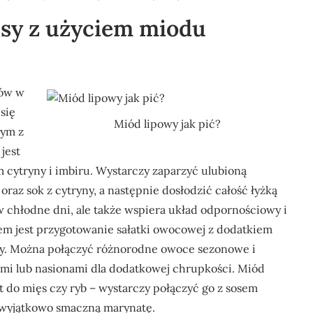
pisy z użyciem miodu
bów w
się
Miód lipowy jak pić?
nym z
jest
 cytryny i imbiru. Wystarczy zaparzyć ulubioną
oraz sok z cytryny, a następnie dosłodzić całość łyżką
w chłodne dni, ale także wspiera układ odpornościowy i
em jest przygotowanie sałatki owocowej z dodatkiem
wy. Można połączyć różnorodne owoce sezonowe i
mi lub nasionami dla dodatkowej chrupkości. Miód
t do mięs czy ryb – wystarczy połączyć go z sosem
 wyjątkowo smaczną marynatę.