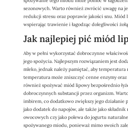
spożywanie tego miodu może pomóc w łagodzeniu 
sezonowych. Warto również zwrócić uwagę na je
redukcji stresu oraz poprawie jakości snu. Miód
wspierając trawienie i łagodząc dolegliwości żo
Jak najlepiej pić miód l
Aby w pełni wykorzystać dobroczynne właściwoś
jego spożycia. Najlepszym rozwiązaniem jest dod
mleko, jednak należy pamiętać, aby temperatura 
temperatura może zniszczyć cenne enzymy oraz 
również spożywać miód lipowy bezpośrednio łyże
dobroczynnych substancji przez organizm. Warto
imbirem, co dodatkowo zwiększy jego działanie 
jako dodatek do napojów, ale także jako składnik
owocowych czy jako polewa do jogurtu naturalneg
spożywanego miodu, ponieważ mimo swoich zalet