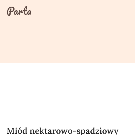
Skip
Parta
to
content
Miód nektarowo-spadziowy