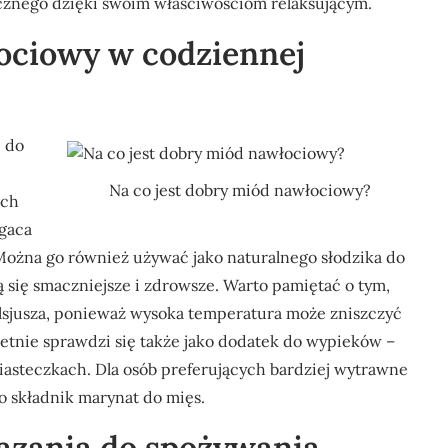
cznego dzięki swoim właściwościom relaksującym.
ociowy w codziennej
 do
Na co jest dobry miód nawłociowy?
ich
ogaca
 Można go również używać jako naturalnego słodzika do
ją się smaczniejsze i zdrowsze. Warto pamiętać o tym,
lsjusza, ponieważ wysoka temperatura może zniszczyć
tnie sprawdzi się także jako dodatek do wypieków –
iasteczkach. Dla osób preferujących bardziej wytrawne
ko składnik marynat do mięs.
kazania do spożywania