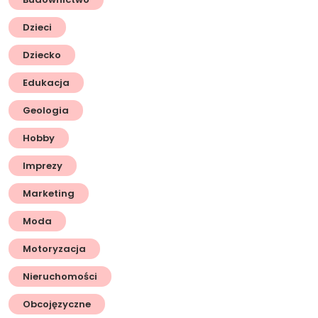
Dzieci
Dziecko
Edukacja
Geologia
Hobby
Imprezy
Marketing
Moda
Motoryzacja
Nieruchomości
Obcojęzyczne