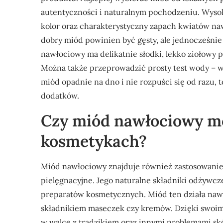
autentyczności i naturalnym pochodzeniu. Wysok
kolor oraz charakterystyczny zapach kwiatów na
dobry miód powinien być gęsty, ale jednocześnie
nawłociowy ma delikatnie słodki, lekko ziołowy 
Można także przeprowadzić prosty test wody – wy
miód opadnie na dno i nie rozpuści się od razu, t
dodatków.
Czy miód nawłociowy m
kosmetykach?
Miód nawłociowy znajduje również zastosowanie
pielęgnacyjne. Jego naturalne składniki odżywcz
preparatów kosmetycznych. Miód ten działa nawil
składnikiem maseczek czy kremów. Dzięki swoi
w walce z trądzikiem oraz innymi problemami sk