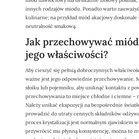
miód nawłociowy ma delikatnie ziołowy posmak,
innych rodzajów miodu. Ponadto warto zauważyć,
kulinarne; na przykład miód akacjowy doskonale 
neutralność smakową.
Jak przechowywać miód
jego właściwości?
Aby cieszyć się pełnią dobroczynnych właściwo
ważne jest jego odpowiednie przechowywanie. 
słoiku lub pojemniku, aby uniknąć kontaktu z po
przechowywania to miejsce chłodne i ciemne – na
Należy unikać ekspozycji na bezpośrednie świat
prowadzić do utraty cennych składników odżywc
proces krystalizacji jest normalnym zjawiskiem 
przywrócić mu płynną konsystencję, można to zr