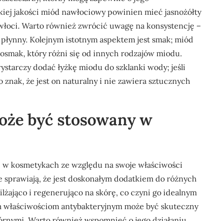
iej jakości miód nawłociowy powinien mieć jasnożółty
włoci. Warto również zwrócić uwagę na konsystencję –
 płynny. Kolejnym istotnym aspektem jest smak; miód
posmak, który różni się od innych rodzajów miodu.
starczy dodać łyżkę miodu do szklanki wody; jeśli
o znak, że jest on naturalny i nie zawiera sztucznych
oże być stosowany w
 w kosmetykach ze względu na swoje właściwości
e sprawiają, że jest doskonałym dodatkiem do różnych
żająco i regenerująco na skórę, co czyni go idealnym
m właściwościom antybakteryjnym może być skuteczny
órnymi. Warto również wspomnieć o jego działaniu