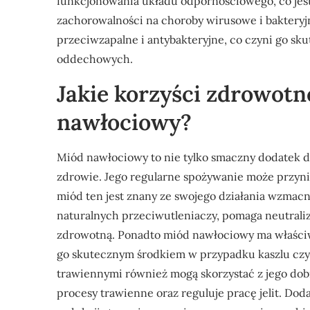
funkcjonowania układu odpornościowego, co jest
zachorowalności na choroby wirusowe i baktery
przeciwzapalne i antybakteryjne, co czyni go sk
oddechowych.
Jakie korzyści zdrowotn
nawłociowy?
Miód nawłociowy to nie tylko smaczny dodatek d
zdrowie. Jego regularne spożywanie może przyni
miód ten jest znany ze swojego działania wzmac
naturalnych przeciwutleniaczy, pomaga neutrali
zdrowotną. Ponadto miód nawłociowy ma właściw
go skutecznym środkiem w przypadku kaszlu czy 
trawiennymi również mogą skorzystać z jego do
procesy trawienne oraz reguluje pracę jelit. 