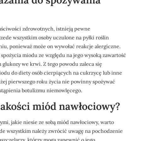
ściwości zdrowotnych, istnieją pewne
zede wszystkim osoby uczulone na pyłki roślin
niu, ponieważ może on wywołać reakcje alergiczne.
spożycia miodu ze względu na jego wysoką zawartość
glukozy we krwi. Z tego powodu zaleca się
du do diety osób cierpiących na cukrzycę lub inne
żej pierwszego roku życia nie powinny spożywać
stąpienia botulizmu niemowlęcego.
 jakości miód nawłociowy?
ymi, jakie niesie ze sobą miód nawłociowy, warto
zede wszystkim należy zwrócić uwagę na pochodzenie
pszczelarzy, którzy mogą zapewnić o jego