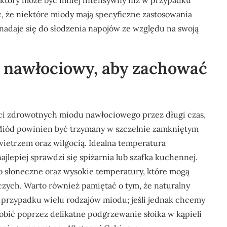
 który może być mniej intensywny niż w przypadku
 że niektóre miody mają specyficzne zastosowania
nadaje się do słodzenia napojów ze względu na swoją
 nawłociowy, aby zachować
ści zdrowotnych miodu nawłociowego przez długi czas,
Miód powinien być trzymany w szczelnie zamkniętym
wietrzem oraz wilgocią. Idealna temperatura
jlepiej sprawdzi się spiżarnia lub szafka kuchennej.
ło słoneczne oraz wysokie temperatury, które mogą
zych. Warto również pamiętać o tym, że naturalny
w przypadku wielu rodzajów miodu; jeśli jednak chcemy
obić poprzez delikatne podgrzewanie słoika w kąpieli