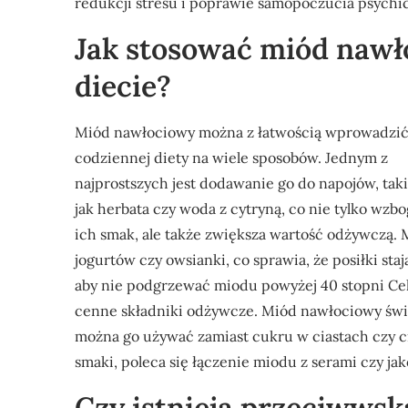
redukcji stresu i poprawie samopoczucia psychi
Jak stosować miód nawł
diecie?
Miód nawłociowy można z łatwością wprowadzić
codziennej diety na wiele sposobów. Jednym z
najprostszych jest dodawanie go do napojów, tak
jak herbata czy woda z cytryną, co nie tylko wzb
ich smak, ale także zwiększa wartość odżywczą.
jogurtów czy owsianki, co sprawia, że posiłki sta
aby nie podgrzewać miodu powyżej 40 stopni Ce
cenne składniki odżywcze. Miód nawłociowy świe
można go używać zamiast cukru w ciastach czy c
smaki, poleca się łączenie miodu z serami czy ja
Czy istnieją przeciwws