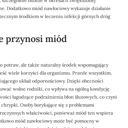
 szczególnie istotne w okresach zwiększonej
jne. Dodatkowo miód nawłociowy wykazuje działanie
utecznym środkiem w leczeniu infekcji górnych dróg
e przynosi miód
o potraw, ale także naturalny środek wspomagający
eść wiele korzyści dla organizmu. Przede wszystkim,
niającego układ odpornościowy. Dzięki obecności
zować wolne rodniki, co wpływa na ogólną kondycję
ości łagodzące podrażnienia błon śluzowych, co czyni
chrypki. Osoby borykające się z problemami
broczynnych właściwości, ponieważ miód ten wspiera
Dodatkowo miód nawłociowy może być pomocny w