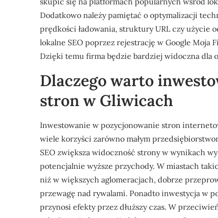
skupić się na platformach popularnych wśród loka
Dodatkowo należy pamiętać o optymalizacji tech
prędkości ładowania, struktury URL czy użycie 
lokalne SEO poprzez rejestrację w Google Moja F
Dzięki temu firma będzie bardziej widoczna dla 
Dlaczego warto inwest
stron w Gliwicach
Inwestowanie w pozycjonowanie stron internetow
wiele korzyści zarówno małym przedsiębiorstwo
SEO zwiększa widoczność strony w wynikach wysz
potencjalnie wyższe przychody. W miastach takic
niż w większych aglomeracjach, dobrze przepro
przewagę nad rywalami. Ponadto inwestycja w p
przynosi efekty przez dłuższy czas. W przeciwień