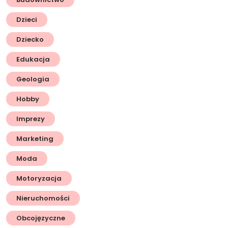
Dzieci
Dziecko
Edukacja
Geologia
Hobby
Imprezy
Marketing
Moda
Motoryzacja
Nieruchomości
Obcojęzyczne