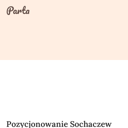
Skip
Parta
to
content
Pozycjonowanie Sochaczew