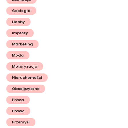
Geologia
Hobby
Imprezy
Marketing
Moda
Motoryzacja
Nieruchomości
Obcojęzyczne
Praca
Prawo
Przemysł