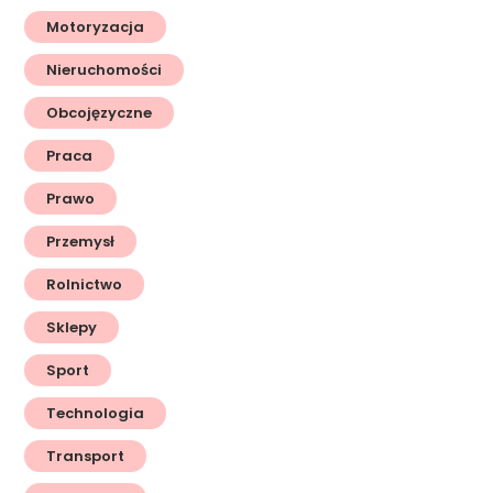
Motoryzacja
Nieruchomości
Obcojęzyczne
Praca
Prawo
Przemysł
Rolnictwo
Sklepy
Sport
Technologia
Transport