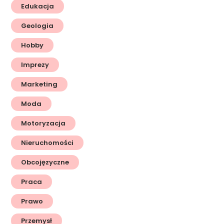
Edukacja
Geologia
Hobby
Imprezy
Marketing
Moda
Motoryzacja
Nieruchomości
Obcojęzyczne
Praca
Prawo
Przemysł