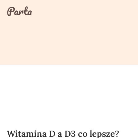
Skip
Parta
to
content
Witamina D a D3 co lepsze?