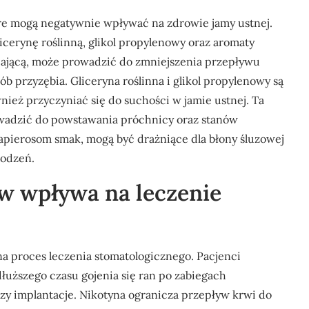
óre mogą negatywnie wpływać na zdrowie jamy ustnej.
icerynę roślinną, glikol propylenowy oraz aromaty
iającą, może prowadzić do zmniejszenia przepływu
ób przyzębia. Gliceryna roślinna i glikol propylenowy są
nież przyczyniać się do suchości w jamie ustnej. Ta
owadzić do powstawania próchnicy oraz stanów
apierosom smak, mogą być drażniące dla błony śluzowej
zodzeń.
ów wpływa na leczenie
a proces leczenia stomatologicznego. Pacjenci
łuższego czasu gojenia się ran po zabiegach
czy implantacje. Nikotyna ogranicza przepływ krwi do