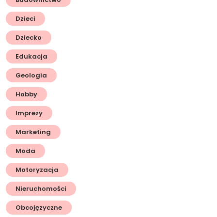
Dzieci
Dziecko
Edukacja
Geologia
Hobby
Imprezy
Marketing
Moda
Motoryzacja
Nieruchomości
Obcojęzyczne