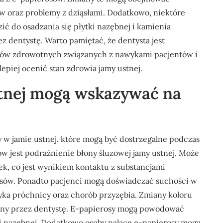
w oraz problemy z dziąsłami. Dodatkowo, niektóre
ć do osadzania się płytki nazębnej i kamienia
 dentystę. Warto pamiętać, że dentysta jest
ów zdrowotnych związanych z nawykami pacjentów i
lepiej ocenić stan zdrowia jamy ustnej.
stnej mogą wskazywać na
 w jamie ustnej, które mogą być dostrzegalne podczas
ów jest podrażnienie błony śluzowej jamy ustnej. Może
ek, co jest wynikiem kontaktu z substancjami
sów. Ponadto pacjenci mogą doświadczać suchości w
ka próchnicy oraz chorób przyzębia. Zmiany koloru
żony przez dentystę. E-papierosy mogą powodować
ki nazębnej. Dodatkowo osoby palące e-papierosy mogą