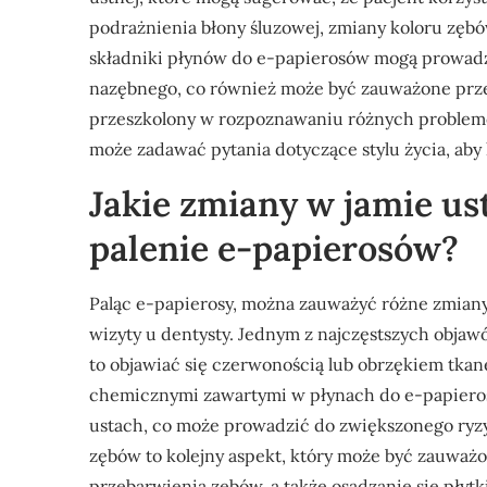
podrażnienia błony śluzowej, zmiany koloru zębó
składniki płynów do e-papierosów mogą prowadzi
nazębnego, co również może być zauważone przez
przeszkolony w rozpoznawaniu różnych problem
może zadawać pytania dotyczące stylu życia, aby 
Jakie zmiany w jamie u
palenie e-papierosów?
Paląc e-papierosy, można zauważyć różne zmiany
wizyty u dentysty. Jednym z najczęstszych objaw
to objawiać się czerwonością lub obrzękiem tkan
chemicznymi zawartymi w płynach do e-papiero
ustach, co może prowadzić do zwiększonego ryzy
zębów to kolejny aspekt, który może być zauwa
przebarwienia zębów, a także osadzanie się płyt