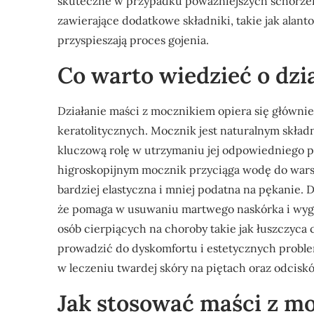
skuteczne w przypadku poważniejszych schorzeń 
zawierające dodatkowe składniki, takie jak alant
przyspieszają proces gojenia.
Co warto wiedzieć o dzi
Działanie maści z mocznikiem opiera się głównie
keratolitycznych. Mocznik jest naturalnym skład
kluczową rolę w utrzymaniu jej odpowiedniego 
higroskopijnym mocznik przyciąga wodę do warstw
bardziej elastyczna i mniej podatna na pękanie. 
że pomaga w usuwaniu martwego naskórka i wygł
osób cierpiących na choroby takie jak łuszczyca
prowadzić do dyskomfortu i estetycznych probl
w leczeniu twardej skóry na piętach oraz odciskó
Jak stosować maści z mo