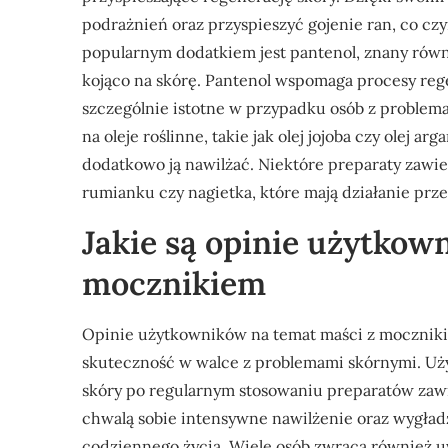
podrażnień oraz przyspieszyć gojenie ran, co c
popularnym dodatkiem jest pantenol, znany równi
kojąco na skórę. Pantenol wspomaga procesy rege
szczególnie istotne w przypadku osób z proble
na oleje roślinne, takie jak olej jojoba czy olej 
dodatkowo ją nawilżać. Niektóre preparaty zawiera
rumianku czy nagietka, które mają działanie prz
Jakie są opinie użytkow
mocznikiem
Opinie użytkowników na temat maści z mocznikie
skuteczność w walce z problemami skórnymi. Uż
skóry po regularnym stosowaniu preparatów zawi
chwalą sobie intensywne nawilżenie oraz wygładz
codziennego życia. Wiele osób zwraca również uwa