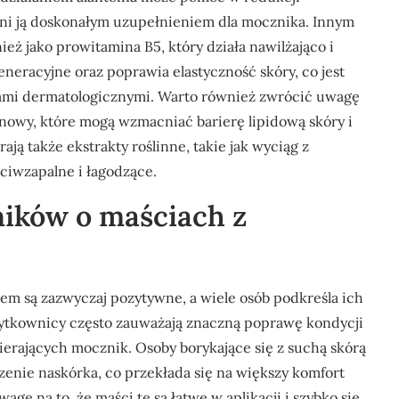
zyni ją doskonałym uzupełnieniem dla mocznika. Innym
eż jako prowitamina B5, który działa nawilżająco i
neracyjne oraz poprawia elastyczność skóry, co jest
mami dermatologicznymi. Warto również zwrócić uwagę
arganowy, które mogą wzmacniać barierę lipidową skóry i
ją także ekstrakty roślinne, takie jak wyciąg z
eciwzapalne i łagodzące.
ników o maściach z
m są zazwyczaj pozytywne, a wiele osób podkreśla ich
ytkownicy często zauważają znaczną poprawę kondycji
erających mocznik. Osoby borykające się z suchą skórą
enie naskórka, co przekłada się na większy komfort
gę na to, że maści te są łatwe w aplikacji i szybko się