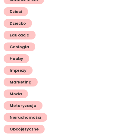
Dzieci
Dziecko
Edukacja
Geologia
Hobby
Imprezy
Marketing
Moda
Motoryzacja
Nieruchomości
Obcojęzyczne