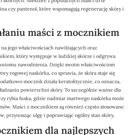
skórnych. Niektóre z popularnych maści to te
oina czy pantenol, które wspomagają regenerację skóry i
ałaniu maści z mocznikiem
 na jego właściwościach nawilżających oraz
nikiem, który występuje w ludzkiej skórze i odgrywa
poziomu nawodnienia. Dzięki swoim właściwościom
y rogowej naskórka, co sprawia, że skóra staje się
Dodatkowo mocznik działa keratolitycznie, co oznacza,
adzaniu powierzchni skóry. To szczególnie ważne dla
 czy rybia łuska, gdzie nadmiar martwego naskórka może
emów. Maści z mocznikiem są również często stosowane
w, przynosząc ulgę i poprawiając ogólny stan skóry.
cznikiem dla najlepszych