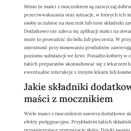
Mimo że maści z mocznikiem są zazwyczaj dobrze
przeciwwskazania oraz sytuacje, w których ich 
osoby uczulone na mocznik lub inne składniki z
Dodatkowo nie zaleca się aplikacji maści na otw
może to prowadzić do bólu lub pieczenia. W przy
ostrożność przy stosowaniu produktów zawieraj
poziomu substancji we krwi. Ponadto kobiety w 
takich preparatów skonsultować się z lekarzem 
ewentualne interakcje z innymi lekami lub kos
Jakie składniki dodatko
maści z mocznikiem
Wiele maści z mocznikiem zawiera dodatkowe skł
efekty pielęgnacyjne. Przykładem takich składnik
przyspieszające regenerację skóry. Dzięki swoi