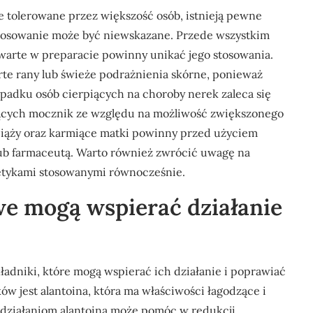
 tolerowane przez większość osób, istnieją pewne
stosowanie może być niewskazane. Przede wszystkim
awarte w preparacie powinny unikać jego stosowania.
arte rany lub świeże podrażnienia skórne, ponieważ
padku osób cierpiących na choroby nerek zaleca się
ących mocznik ze względu na możliwość zwiększonego
ciąży oraz karmiące matki powinny przed użyciem
lub farmaceutą. Warto również zwrócić uwagę na
metykami stosowanymi równocześnie.
we mogą wspierać działanie
adniki, które mogą wspierać ich działanie i poprawiać
ów jest alantoina, która ma właściwości łagodzące i
m działaniom alantoina może pomóc w redukcji