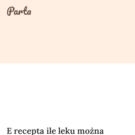
Skip
Parta
to
content
E recepta ile leku można