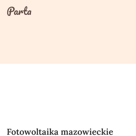
Skip
Parta
to
content
Fotowoltaika mazowieckie