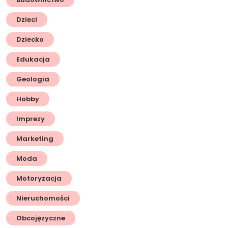
Dzieci
Dziecko
Edukacja
Geologia
Hobby
Imprezy
Marketing
Moda
Motoryzacja
Nieruchomości
Obcojęzyczne