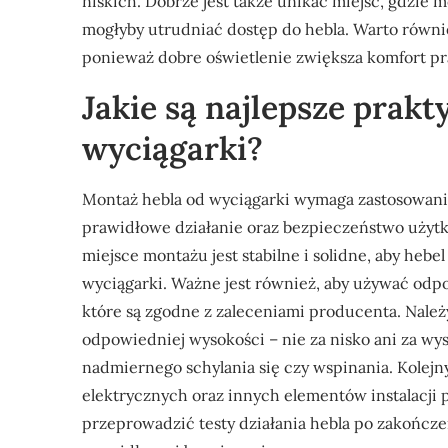
niskich. Dobrze jest także unikać miejsc, gdzie
mogłyby utrudniać dostęp do hebla. Warto równi
ponieważ dobre oświetlenie zwiększa komfort pr
Jakie są najlepsze prak
wyciągarki?
Montaż hebla od wyciągarki wymaga zastosowania
prawidłowe działanie oraz bezpieczeństwo użytk
miejsce montażu jest stabilne i solidne, aby heb
wyciągarki. Ważne jest również, aby używać od
które są zgodne z zaleceniami producenta. Należ
odpowiedniej wysokości – nie za nisko ani za wys
nadmiernego schylania się czy wspinania. Kolej
elektrycznych oraz innych elementów instalacji
przeprowadzić testy działania hebla po zakończe