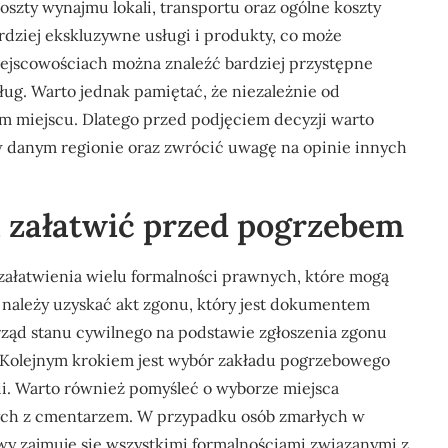
oszty wynajmu lokali, transportu oraz ogólne koszty
rdziej ekskluzywne usługi i produkty, co może
iejscowościach można znaleźć bardziej przystępne
ug. Warto jednak pamiętać, że niezależnie od
zym miejscu. Dlatego przed podjęciem decyzji warto
 danym regionie oraz zwrócić uwagę na opinie innych
a załatwić przed pogrzebem
załatwienia wielu formalności prawnych, które mogą
 należy uzyskać akt zgonu, który jest dokumentem
rząd stanu cywilnego na podstawie zgłoszenia zgonu
. Kolejnym krokiem jest wybór zakładu pogrzebowego
i. Warto również pomyśleć o wyborze miejsca
ch z cmentarzem. W przypadku osób zmarłych w
wy zajmuje się wszystkimi formalnościami związanymi z