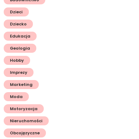
Dzieci
Dziecko
Edukacja
Geologia
Hobby
Imprezy
Marketing
Moda
Motoryzacja
Nieruchomości
Obcojęzyczne