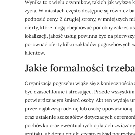
Wynika to z wielu czynników, takich jak wyższe k
życia. W miastach często dostępne są również ba
podnosić ceny. Z drugiej strony, w mniejszych m
oferty, które mogą obejmować podobny zakres usł
lokalizacji, jakość usług powinna być na pierws
porównać oferty kilku zakładów pogrzebowych w
klientów.
Jakie formalności trzeb
Organizacja pogrzebu wiąże się z koniecznością 
być czasochłonne i stresujące. Przede wszystkim
potwierdzającym śmierć osoby. Akt ten wydaje u
przez najbliższą rodzinę lub osobę upoważnioną
oraz ustalenie szczegółów dotyczących ceremoni
pochówku oraz ewentualnych opłatach związany
szpitalu lub domu opieki często zakład pogrzebo