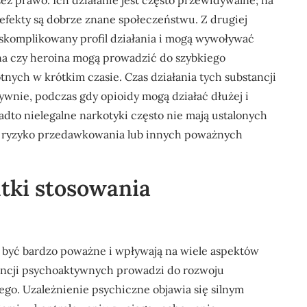
z prawo. Ich działanie jest często przewidywalne; na
o efekty są dobrze znane społeczeństwu. Z drugiej
j skomplikowany profil działania i mogą wywoływać
na czy heroina mogą prowadzić do szybkiego
ych w krótkim czasie. Czas działania tych substancji
sywnie, podczas gdy opioidy mogą działać dłużej i
adto nielegalne narkotyki często nie mają ustalonych
a ryzyko przedawkowania lub innych poważnych
utki stosowania
 być bardzo poważne i wpływają na wiele aspektów
ancji psychoaktywnych prowadzi do rozwoju
ego. Uzależnienie psychiczne objawia się silnym