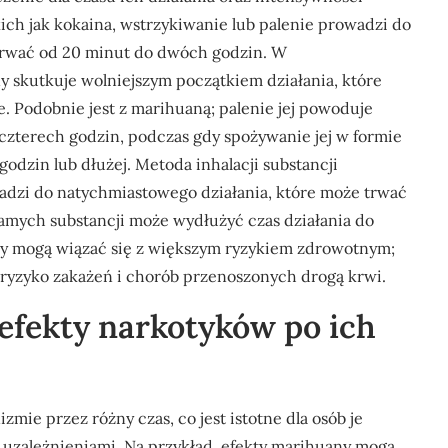
ich jak kokaina, wstrzykiwanie lub palenie prowadzi do
 trwać od 20 minut do dwóch godzin. W
y skutkuje wolniejszym początkiem działania, które
e. Podobnie jest z marihuaną; palenie jej powoduje
 czterech godzin, podczas gdy spożywanie jej w formie
godzin lub dłużej. Metoda inhalacji substancji
adzi do natychmiastowego działania, które może trwać
 samych substancji może wydłużyć czas działania do
dy mogą wiązać się z większym ryzykiem zdrowotnym;
ryzyko zakażeń i chorób przenoszonych drogą krwi.
 efekty narkotyków po ich
ie przez różny czas, co jest istotne dla osób je
ę uzależnieniami. Na przykład, efekty marihuany mogą