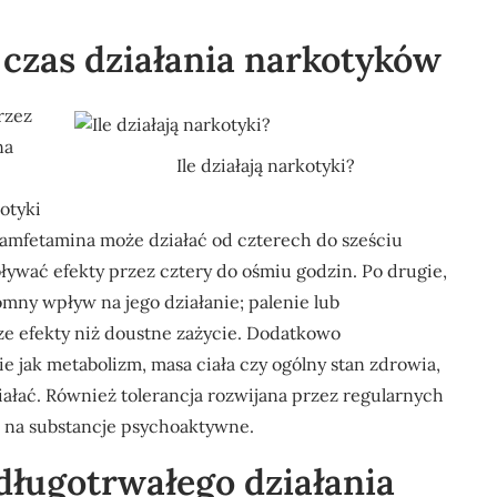
 czas działania narkotyków
rzez
na
Ile działają narkotyki?
otyki
d amfetamina może działać od czterech do sześciu
wać efekty przez cztery do ośmiu godzin. Po drugie,
ny wpływ na jego działanie; palenie lub
ze efekty niż doustne zażycie. Dodatkowo
 jak metabolizm, masa ciała czy ogólny stan zdrowia,
iałać. Również tolerancja rozwijana przez regularnych
 na substancje psychoaktywne.
 długotrwałego działania