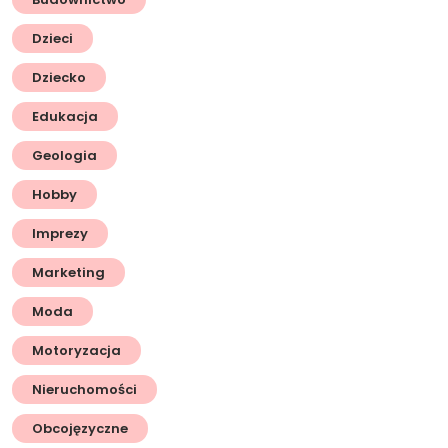
Dzieci
Dziecko
Edukacja
Geologia
Hobby
Imprezy
Marketing
Moda
Motoryzacja
Nieruchomości
Obcojęzyczne