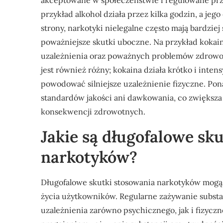
akceptowane w społeczeństwie i regulowane prze
przykład alkohol działa przez kilka godzin, a jeg
strony, narkotyki nielegalne często mają bardzie
poważniejsze skutki uboczne. Na przykład kokai
uzależnienia oraz poważnych problemów zdrowotn
jest również różny; kokaina działa krótko i inten
powodować silniejsze uzależnienie fizyczne. Pon
standardów jakości ani dawkowania, co zwiększ
konsekwencji zdrowotnych.
Jakie są długofalowe sk
narkotyków?
Długofalowe skutki stosowania narkotyków mogą
życia użytkowników. Regularne zażywanie subst
uzależnienia zarówno psychicznego, jak i fizyczn