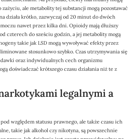
ażyciu, ale metabolity tej substancji mogą pozostawać
na działa krótko, zazwyczaj od 20 minut do dwóch
 moczu nawet przez kilka dni. Opioidy mają dłuższy
 od czterech do sześciu godzin, a jej metabolity mogą
ynogeny takie jak LSD mogą wywoływać efekty przez
 eliminowane stosunkowo szybko. Czas utrzymywania się
d dawki oraz indywidualnych cech organizmu
ą doświadczać krótszego czasu działania niż te z
 narkotykami legalnymi a
ko pod względem statusu prawnego, ale także czasu ich
lne, takie jak alkohol czy nikotyna, są powszechnie