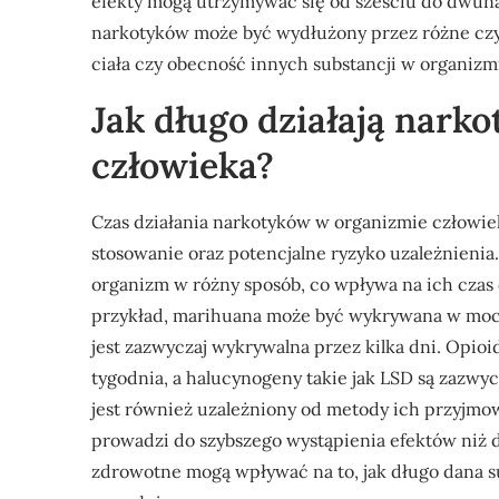
efekty mogą utrzymywać się od sześciu do dwunas
narkotyków może być wydłużony przez różne czyn
ciała czy obecność innych substancji w organizm
Jak długo działają nark
człowieka?
Czas działania narkotyków w organizmie człowie
stosowanie oraz potencjalne ryzyko uzależnieni
organizm w różny sposób, co wpływa na ich czas 
przykład, marihuana może być wykrywana w mocz
jest zazwyczaj wykrywalna przez kilka dni. Opio
tygodnia, a halucynogeny takie jak LSD są zazwyc
jest również uzależniony od metody ich przyjmow
prowadzi do szybszego wystąpienia efektów niż 
zdrowotne mogą wpływać na to, jak długo dana su