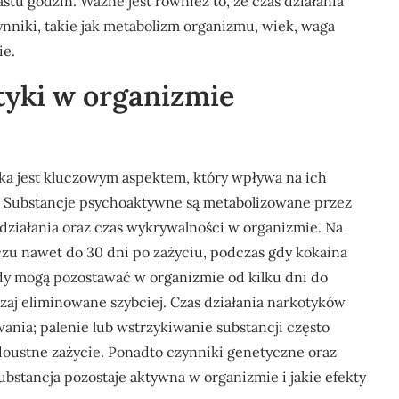
tu godzin. Ważne jest również to, że czas działania
niki, takie jak metabolizm organizmu, wiek, waga
ie.
otyki w organizmie
ka jest kluczowym aspektem, który wpływa na ich
a. Substancje psychoaktywne są metabolizowane przez
działania oraz czas wykrywalności w organizmie. Na
u nawet do 30 dni po zażyciu, podczas gdy kokaina
idy mogą pozostawać w organizmie od kilku dni do
zaj eliminowane szybciej. Czas działania narkotyków
ania; palenie lub wstrzykiwanie substancji często
doustne zażycie. Ponadto czynniki genetyczne oraz
bstancja pozostaje aktywna w organizmie i jakie efekty