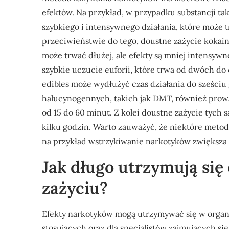
efektów. Na przykład, w przypadku substancji tak
szybkiego i intensywnego działania, które może
przeciwieństwie do tego, doustne zażycie kokain
może trwać dłużej, ale efekty są mniej intensywn
szybkie uczucie euforii, które trwa od dwóch do
edibles może wydłużyć czas działania do sześciu 
halucynogennych, takich jak DMT, również prow
od 15 do 60 minut. Z kolei doustne zażycie tych
kilku godzin. Warto zauważyć, że niektóre meto
na przykład wstrzykiwanie narkotyków zwiększa 
Jak długo utrzymują się
zażyciu?
Efekty narkotyków mogą utrzymywać się w organizm
stosujących oraz dla specjalistów zajmujących si