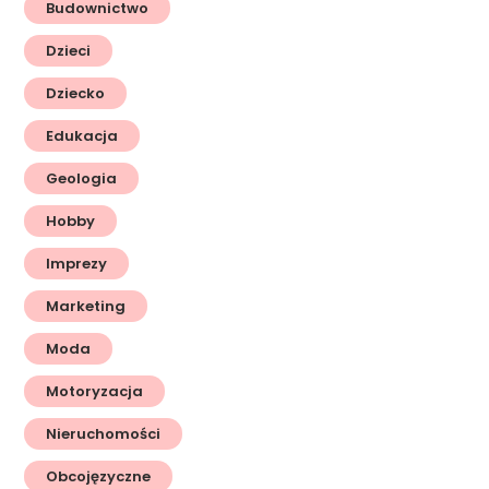
Budownictwo
Dzieci
Dziecko
Edukacja
Geologia
Hobby
Imprezy
Marketing
Moda
Motoryzacja
Nieruchomości
Obcojęzyczne