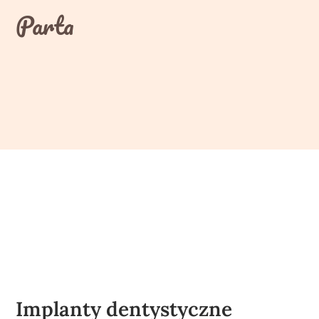
Skip
Parta
to
content
Implanty dentystyczne