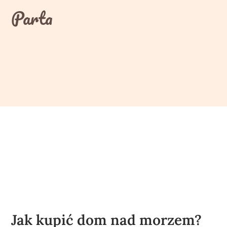
Skip
Parta
to
content
Jak kupić dom nad morzem?