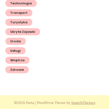
Technologia
Transport
Turystyka
Ukryte Zajawki
Uroda
Usługi
Wnętrza
Zdrowie
©2026 Parta
| WordPress Theme by
SuperbThemes