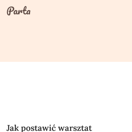
Skip
Parta
to
content
Jak postawić warsztat