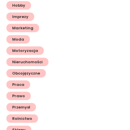
Hobby
Imprezy
Marketing
Moda
Motoryzacja
Nieruchomości
Obcojęzyczne
Praca
Prawo
Przemysł
Rolnictwo
Sklepy