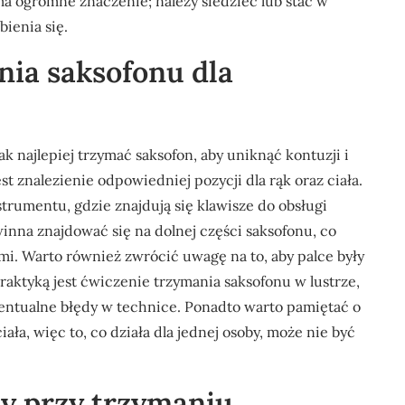
a ogromne znaczenie; należy siedzieć lub stać w
bienia się.
nia saksofonu dla
k najlepiej trzymać saksofon, aby uniknąć kontuzji i
 znalezienie odpowiedniej pozycji dla rąk oraz ciała.
rumentu, gdzie znajdują się klawisze do obsługi
na znajdować się na dolnej części saksofonu, co
i. Warto również zwrócić uwagę na to, aby palce były
praktyką jest ćwiczenie trzymania saksofonu w lustrze,
entualne błędy w technice. Ponadto warto pamiętać o
ła, więc to, co działa dla jednej osoby, może nie być
dy przy trzymaniu