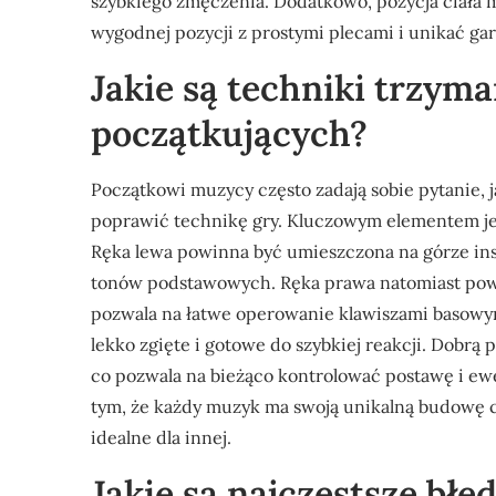
szybkiego zmęczenia. Dodatkowo, pozycja ciała m
wygodnej pozycji z prostymi plecami i unikać gar
Jakie są techniki trzyma
początkujących?
Początkowi muzycy często zadają sobie pytanie, ja
poprawić technikę gry. Kluczowym elementem jest
Ręka lewa powinna być umieszczona na górze inst
tonów podstawowych. Ręka prawa natomiast powin
pozwala na łatwe operowanie klawiszami basowym
lekko zgięte i gotowe do szybkiej reakcji. Dobrą 
co pozwala na bieżąco kontrolować postawę i ew
tym, że każdy muzyk ma swoją unikalną budowę cia
idealne dla innej.
Jakie są najczęstsze błę