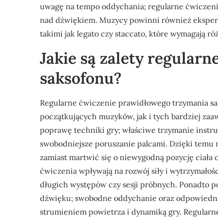
uwagę na tempo oddychania; regularne ćwiczen
nad dźwiękiem. Muzycy powinni również eksper
takimi jak legato czy staccato, które wymagają r
Jakie są zalety regular
saksofonu?
Regularne ćwiczenie prawidłowego trzymania sak
początkujących muzyków, jak i tych bardziej za
poprawę techniki gry; właściwe trzymanie instr
swobodniejsze poruszanie palcami. Dzięki temu 
zamiast martwić się o niewygodną pozycję ciała
ćwiczenia wpływają na rozwój siły i wytrzymałośc
długich występów czy sesji próbnych. Ponadto po
dźwięku; swobodne oddychanie oraz odpowiednia 
strumieniem powietrza i dynamiką gry. Regular