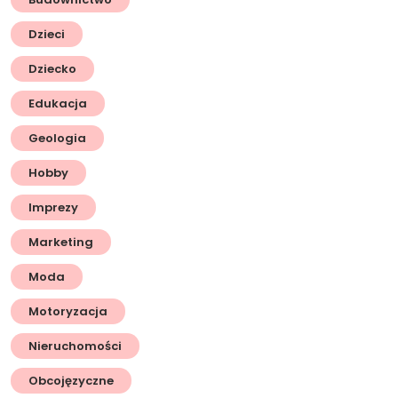
Dzieci
Dziecko
Edukacja
Geologia
Hobby
Imprezy
Marketing
Moda
Motoryzacja
Nieruchomości
Obcojęzyczne