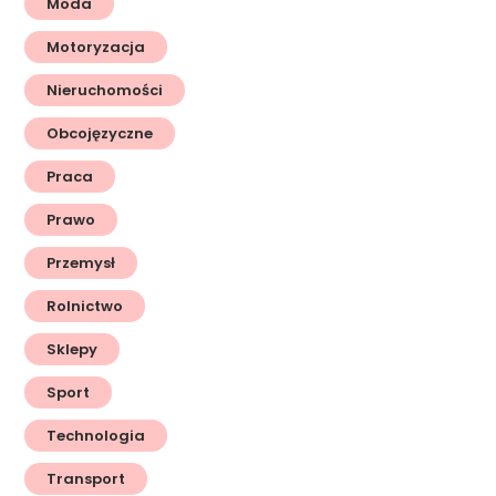
Moda
Motoryzacja
Nieruchomości
Obcojęzyczne
Praca
Prawo
Przemysł
Rolnictwo
Sklepy
Sport
Technologia
Transport