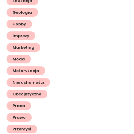
Edukacja
Geologia
Hobby
Imprezy
Marketing
Moda
Motoryzacja
Nieruchomości
Obcojęzyczne
Praca
Prawo
Przemysł