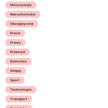
Motoryzacja
Nieruchomości
Obcojęzyczne
Praca
Prawo
Przemysł
Rolnictwo
Sklepy
Sport
Technologia
Transport