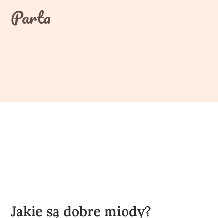
Skip
Parta
to
content
Jakie są dobre miody?