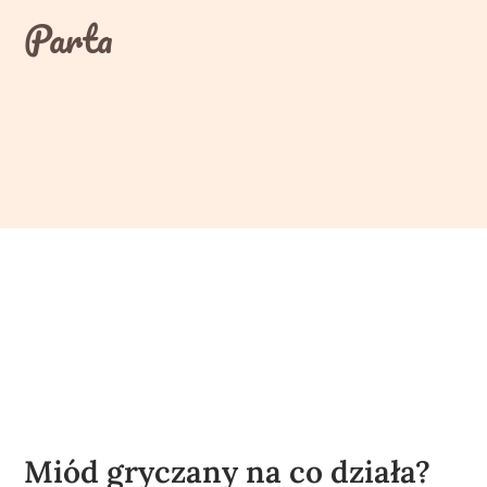
Skip
Parta
to
content
Miód gryczany na co działa?