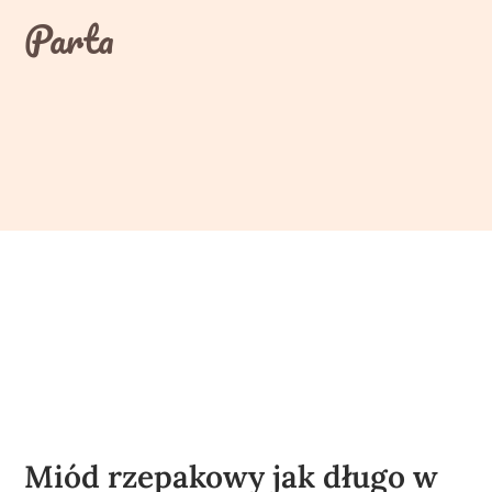
Skip
Parta
to
content
Miód rzepakowy jak długo w