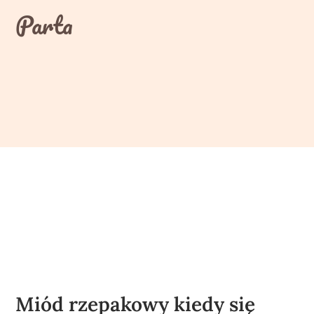
Skip
Parta
to
content
Miód rzepakowy kiedy się