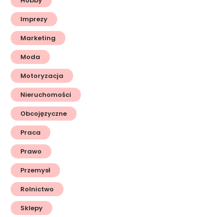
Hobby
Imprezy
Marketing
Moda
Motoryzacja
Nieruchomości
Obcojęzyczne
Praca
Prawo
Przemysł
Rolnictwo
Sklepy