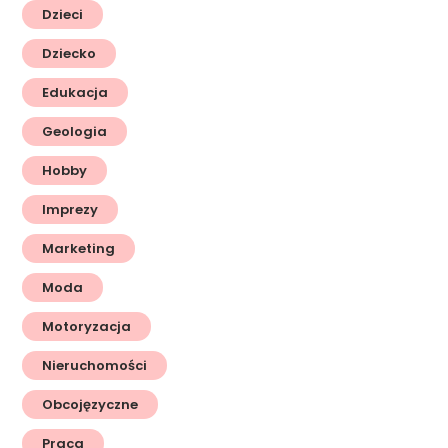
Dzieci
Dziecko
Edukacja
Geologia
Hobby
Imprezy
Marketing
Moda
Motoryzacja
Nieruchomości
Obcojęzyczne
Praca