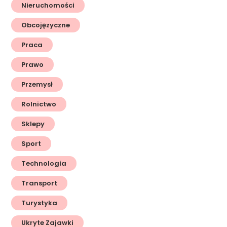
Nieruchomości
Obcojęzyczne
Praca
Prawo
Przemysł
Rolnictwo
Sklepy
Sport
Technologia
Transport
Turystyka
Ukryte Zajawki