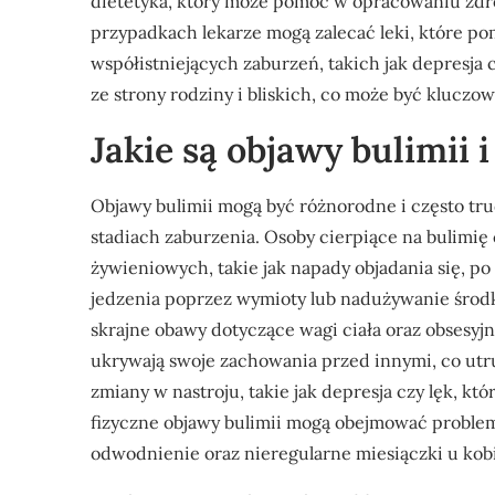
dietetyka, który może pomóc w opracowaniu zd
przypadkach lekarze mogą zalecać leki, które p
współistniejących zaburzeń, takich jak depresja 
ze strony rodziny i bliskich, co może być kluczo
Jakie są objawy bulimii i
Objawy bulimii mogą być różnorodne i często tr
stadiach zaburzenia. Osoby cierpiące na bulimię
żywieniowych, takie jak napady objadania się, po
jedzenia poprzez wymioty lub nadużywanie śro
skrajne obawy dotyczące wagi ciała oraz obsesyjne
ukrywają swoje zachowania przed innymi, co utr
zmiany w nastroju, takie jak depresja czy lęk, 
fizyczne objawy bulimii mogą obejmować probl
odwodnienie oraz nieregularne miesiączki u kobi