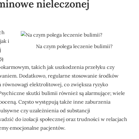
rminowe nieleczonej
ch
ak i
Na czym polega leczenie bulimii?
j
gą
karmowym, takich jak uszkodzenia przełyku czy
aniem. Dodatkowo, regularne stosowanie środków
równowagi elektrolitowej, co zwiększa ryzyko
ychiczne skutki bulimii również są alarmujące; wiele
mooceną. Często występują także inne zaburzenia
ulsywne czy uzależnienia od substancji
zić do izolacji społecznej oraz trudności w relacjach
lemy emocjonalne pacjentów.