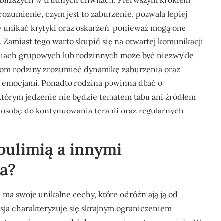
ajbliższych w trudnych chwilach. Pierwszym krokiem
zrozumienie, czym jest to zaburzenie, pozwala lepiej
 unikać krytyki oraz oskarżeń, ponieważ mogą one
. Zamiast tego warto skupić się na otwartej komunikacji
rapiach grupowych lub rodzinnych może być niezwykle
kom rodziny zrozumieć dynamikę zaburzenia oraz
z emocjami. Ponadto rodzina powinna dbać o
órym jedzenie nie będzie tematem tabu ani źródłem
li osobę do kontynuowania terapii oraz regularnych
 bulimią a innymi
a?
e ma swoje unikalne cechy, które odróżniają ją od
sja charakteryzuje się skrajnym ograniczeniem