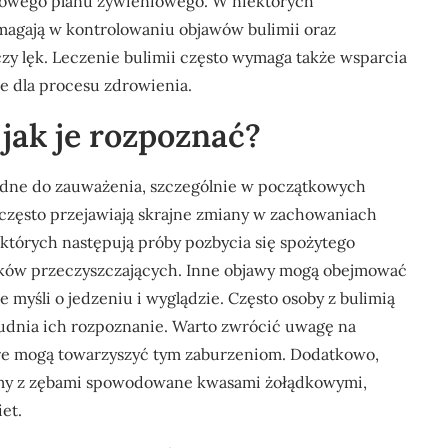
rowego planu żywieniowego. W niektórych
omagają w kontrolowaniu objawów bulimii oraz
czy lęk. Leczenie bulimii często wymaga także wsparcia
we dla procesu zdrowienia.
 jak je rozpoznać?
udne do zauważenia, szczególnie w początkowych
 często przejawiają skrajne zmiany w zachowaniach
 których następują próby pozbycia się spożytego
dków przeczyszczających. Inne objawy mogą obejmować
 myśli o jedzeniu i wyglądzie. Często osoby z bulimią
udnia ich rozpoznanie. Warto zwrócić uwagę na
które mogą towarzyszyć tym zaburzeniom. Dodatkowo,
emy z zębami spowodowane kwasami żołądkowymi,
et.