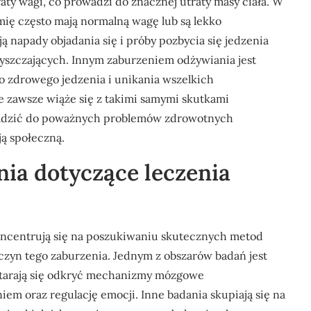
aty wagi, co prowadzi do znacznej utraty masy ciała. W
mię często mają normalną wagę lub są lekko
napady objadania się i próby pozbycia się jedzenia
yszczających. Innym zaburzeniem odżywiania jest
do zdrowego jedzenia i unikania wszelkich
e zawsze wiąże się z takimi samymi skutkami
owadzić do poważnych problemów zdrowotnych
ą społeczną.
nia dotyczące leczenia
oncentrują się na poszukiwaniu skutecznych metod
zyn tego zaburzenia. Jednym z obszarów badań jest
 starają się odkryć mechanizmy mózgowe
em oraz regulację emocji. Inne badania skupiają się na