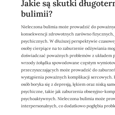
Jakie są skutki długote
bulimii?
Nieleczona bulimia może prowadzić do poważny
konsekwencji zdrowotnych zarówno fizycznych, j
psychicznych. W dłuższej perspektywie czasowe
osoby cierpiące na to zaburzenie odżywiania mo
doświadczać poważnych problemów z układem po
wrzody żołądka spowodowane częstym wymiotow
przeczyszczających może prowadzić do zaburzeń 
wystąpienia poważnych komplikacji sercowych. Ps
osób boryka się z depresją, lękiem oraz niską sa
psychiczne, takie jak zaburzenia obsesyjno-komp
psychoaktywnych. Nieleczona bulimia może prowad
interpersonalnych, co dodatkowo pogłębia prob