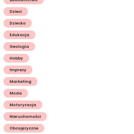
Dzieci
Dziecko
Edukacja
Geologia
Hobby
Imprezy
Marketing
Moda
Motoryzacja
Nieruchomości
Obcojęzyczne