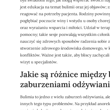
byli świadomi tego, jak mogą wspierać swoich n
jest edukacja na temat bulimii oraz jej objawów; 
reagować na potrzeby pacjenta. Rodziny powinny
pogłębiać poczucie winy i wstydu u osoby chorej
oraz wyrażaniu wsparcia i miłości. Udział w te
pomocny; takie sesje pozwalają wszystkim człon
nauczyć się zdrowych sposobów radzenia sobie 
stworzenie zdrowego środowiska domowego, w kt
konfliktów. Ważne jest także, aby bliscy zachęca
wizyt u specjalistów.
Jakie są różnice między
zaburzeniami odżywiani
Bulimia to jedno z wielu zaburzeń odżywiania, al
innych tego typu problemów. Na przykład anorek