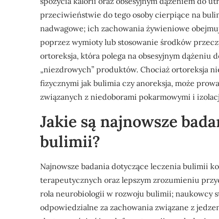
spożycia kalorii oraz obsesyjnym dążeniem do utr
przeciwieństwie do tego osoby cierpiące na buli
nadwagowe; ich zachowania żywieniowe obejmują 
poprzez wymioty lub stosowanie środków przecz
ortoreksja, która polega na obsesyjnym dążeniu 
„niezdrowych” produktów. Chociaż ortoreksja ni
fizycznymi jak bulimia czy anoreksja, może pr
związanych z niedoborami pokarmowymi i izolacj
Jakie są najnowsze bada
bulimii?
Najnowsze badania dotyczące leczenia bulimii k
terapeutycznych oraz lepszym zrozumieniu przyc
rola neurobiologii w rozwoju bulimii; naukowcy
odpowiedzialne za zachowania związane z jedzeni