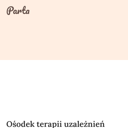
Skip
Parta
to
content
Ośodek terapii uzależnień