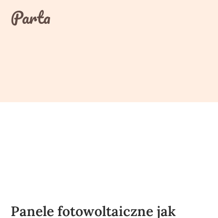
Skip
Parta
to
content
Panele fotowoltaiczne jak