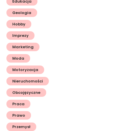
Edukacja
Geologia
Hobby
Imprezy
Marketing
Moda
Motoryzacja
Nieruchomości
Obcojęzyczne
Praca
Prawo
Przemysł