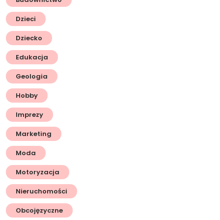
Dzieci
Dziecko
Edukacja
Geologia
Hobby
Imprezy
Marketing
Moda
Motoryzacja
Nieruchomości
Obcojęzyczne