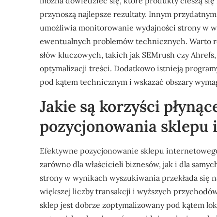
można dowiedzieć się, które produkty cieszą się
przynoszą najlepsze rezultaty. Innym przydatnym
umożliwia monitorowanie wydajności strony w w
ewentualnych problemów technicznych. Warto ró
słów kluczowych, takich jak SEMrush czy Ahrefs,
optymalizacji treści. Dodatkowo istnieją program
pod kątem technicznym i wskazać obszary wyma
Jakie są korzyści płyną
pozycjonowania sklepu 
Efektywne pozycjonowanie sklepu internetowego
zarówno dla właścicieli biznesów, jak i dla sam
strony w wynikach wyszukiwania przekłada się n
większej liczby transakcji i wyższych przychodów.
sklep jest dobrze zoptymalizowany pod kątem lo