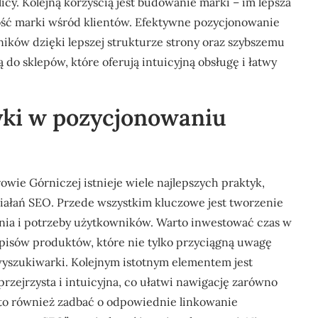
cy. Kolejną korzyścią jest budowanie marki – im lepsza
ść marki wśród klientów. Efektywne pozycjonowanie
ków dzięki lepszej strukturze strony oraz szybszemu
ą do sklepów, które oferują intuicyjną obsługę i łatwy
tyki w pozycjonowaniu
ie Górniczej istnieje wiele najlepszych praktyk,
iałań SEO. Przede wszystkim kluczowe jest tworzenie
ania i potrzeby użytkowników. Warto inwestować czas w
pisów produktów, które nie tylko przyciągną uwagę
wyszukiwarki. Kolejnym istotnym elementem jest
przejrzysta i intuicyjna, co ułatwi nawigację zarówno
to również zadbać o odpowiednie linkowanie