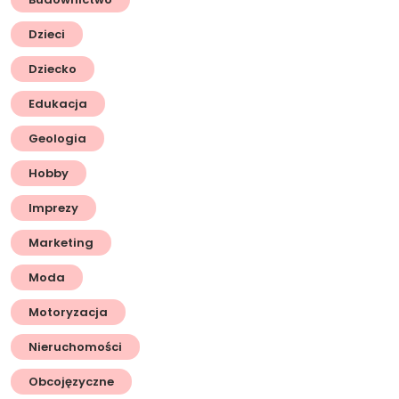
Dzieci
Dziecko
Edukacja
Geologia
Hobby
Imprezy
Marketing
Moda
Motoryzacja
Nieruchomości
Obcojęzyczne