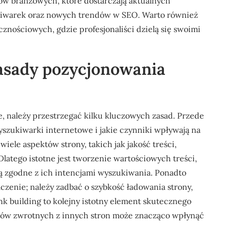
łów branżowych, które dostarczają aktualnych
kiwarek oraz nowych trendów w SEO. Warto również
cznościowych, gdzie profesjonaliści dzielą się swoimi
zasady pozycjonowania
, należy przestrzegać kilku kluczowych zasad. Przede
yszukiwarki internetowe i jakie czynniki wpływają na
iele aspektów strony, takich jak jakość treści,
Dlatego istotne jest tworzenie wartościowych treści,
ą zgodne z ich intencjami wyszukiwania. Ponadto
zenie; należy zadbać o szybkość ładowania strony,
k building to kolejny istotny element skutecznego
ków zwrotnych z innych stron może znacząco wpłynąć